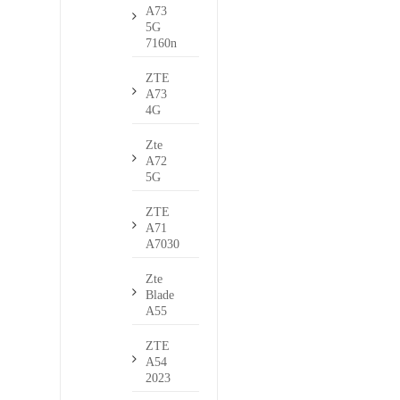
A73
5G
7160n
ZTE
A73
4G
Zte
A72
5G
ZTE
A71
A7030
Zte
Blade
A55
ZTE
A54
2023