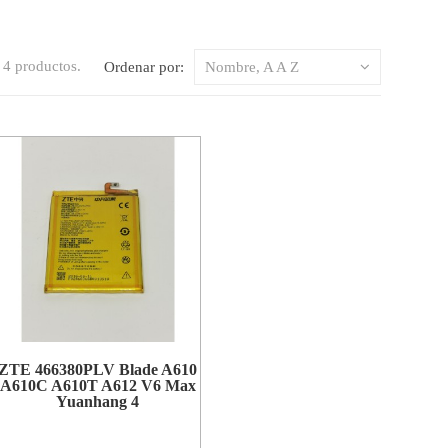
4 productos.
Ordenar por:
Nombre, A A Z
ZTE 466380PLV Blade A610
A610C A610T A612 V6 Max
Yuanhang 4