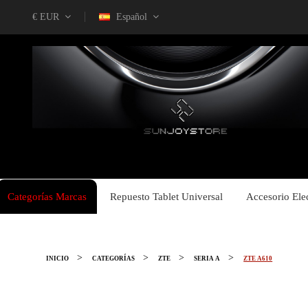
€ EUR
Español
Categorías Marcas
Repuesto Tablet Universal
Accesorio Ele
INICIO
CATEGORÍAS
ZTE
SERIA A
ZTE A610