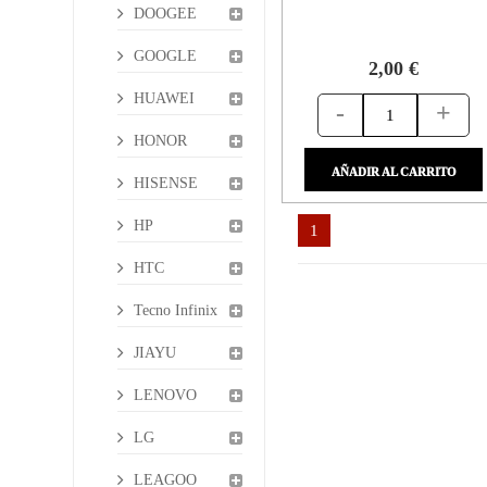
DOOGEE
GOOGLE
2,00 €
HUAWEI
-
+
HONOR
AÑADIR AL CARRITO
HISENSE
HP
1
HTC
Tecno Infinix
JIAYU
LENOVO
LG
LEAGOO