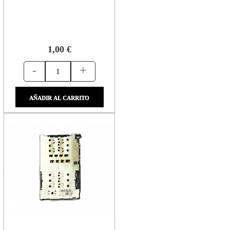
1,00 €
-
+
AÑADIR AL CARRITO