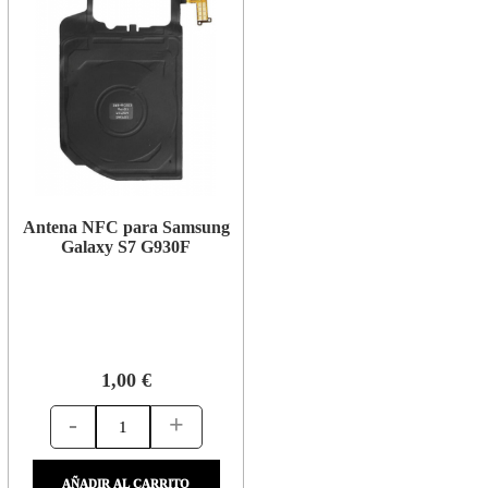
Antena NFC para Samsung
Galaxy S7 G930F
1,00 €
-
+
AÑADIR AL CARRITO