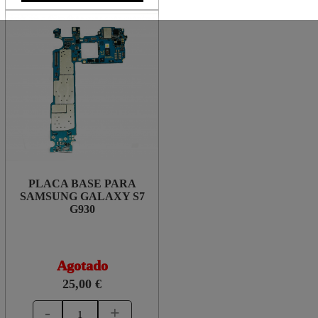
PLACA BASE PARA
SAMSUNG GALAXY S7
G930
Agotado
25,00 €
-
+