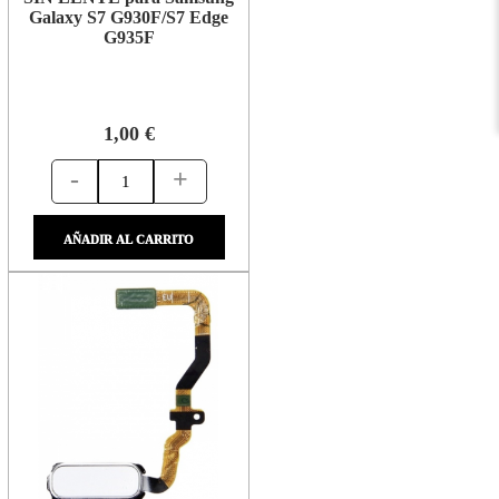
Galaxy S7 G930F/S7 Edge
G935F
1,00 €
-
+
AÑADIR AL CARRITO