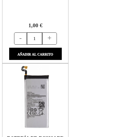
1,00 €
-
+
AÑADIR AL CARRITO