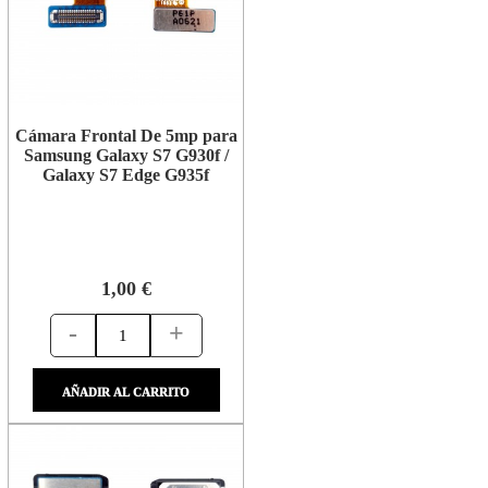
Cámara Frontal De 5mp para
Samsung Galaxy S7 G930f /
Galaxy S7 Edge G935f
1,00 €
-
+
AÑADIR AL CARRITO