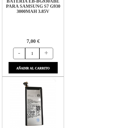
BATERÍA EB-BG930ABE
PARA SAMSUNG S7 G930
3000MAH 3.85V
7,00 €
-
+
AÑADIR AL CARRITO