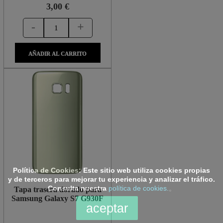
3,00 €
-
+
AÑADIR AL CARRITO
Política de Cookies:
Este sitio web utiliza cookies propias
y de terceros para mejorar tu experiencia y analizar el tráfico.
Consulta nuestra
política de cookies.
。
Tapa trasera dorado para
Samsung Galaxy S7 G930F
aceptar