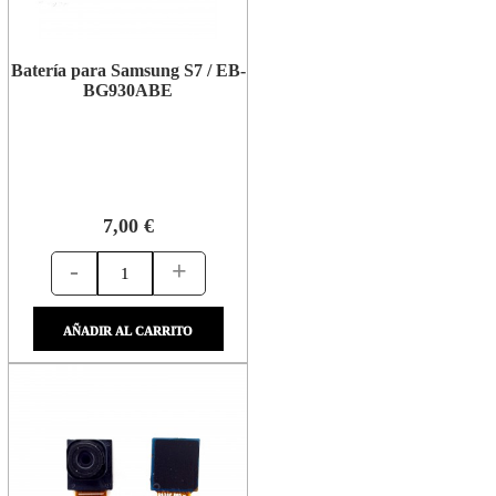
Batería para Samsung S7 / EB-
BG930ABE
7,00 €
-
+
AÑADIR AL CARRITO