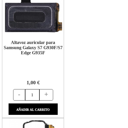
Altavoz auricular para
Samsung Galaxy S7 G930F/S7
Edge G935F
1,00 €
-
+
AÑADIR AL CARRITO