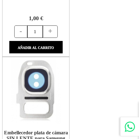
1,00 €
-
+
AÑADIR AL CARRITO
Embellecedor plata de cámara
SIN LENTE para Samsung