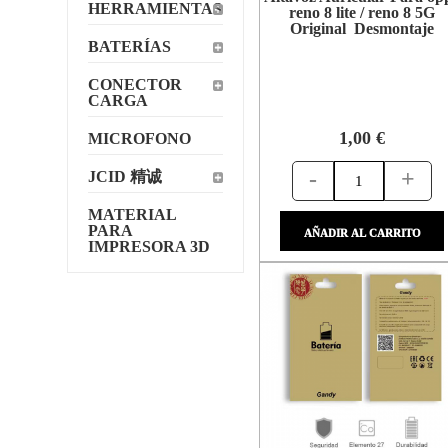
HERRAMIENTAS
reno 8 lite / reno 8 5G
Original Desmontaje
BATERÍAS
CONECTOR
CARGA
1,00 €
MICROFONO
-
+
JCID 精诚
MATERIAL
PARA
AÑADIR AL CARRITO
IMPRESORA 3D