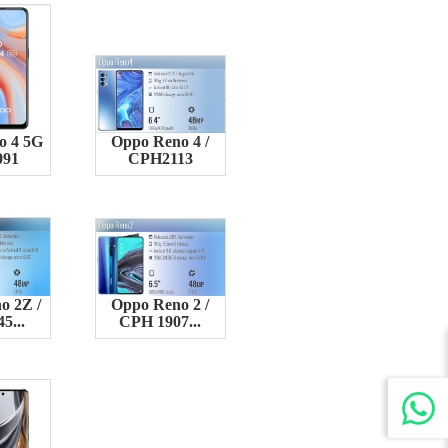
o 4 5G
Oppo Reno 4 /
091
CPH2113
o 2Z /
Oppo Reno 2 /
5...
CPH 1907...