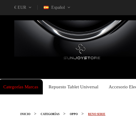
€ EUR
Español
Categorías Marcas
Repuesto Tablet Universal
Accesorio Ele
INICIO
CATEGORÍAS
OPPO
RENO SERIE