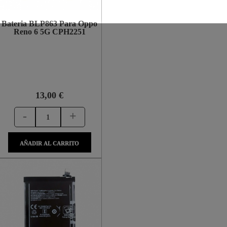
Bateria BLP863 Para Oppo
Reno 6 5G CPH2251
13,00 €
-
+
AÑADIR AL CARRITO