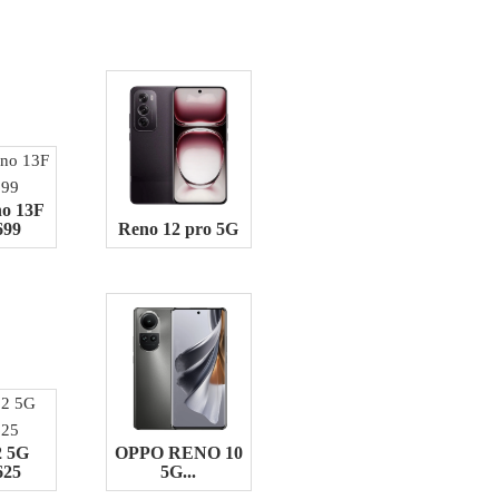
o 13F
699
Reno 12 pro 5G
2 5G
OPPO RENO 10
625
5G...