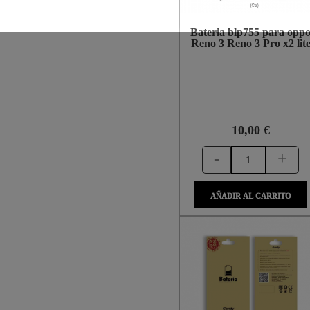
Bateria blp755 para opp
Reno 3 Reno 3 Pro x2 lit
10,00 €
-
+
AÑADIR AL CARRITO