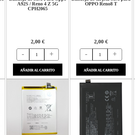
A92S / Reno 4 Z 5G
OPPO Reno8 T
CPH2065
2,00 €
2,00 €
-
+
-
+
AÑADIR AL CARRITO
AÑADIR AL CARRITO