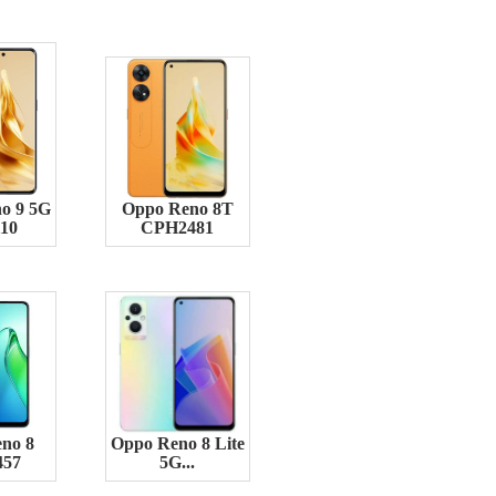
o 9 5G
Oppo Reno 8T
10
CPH2481
no 8
Oppo Reno 8 Lite
457
5G...