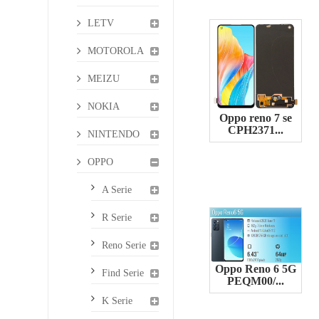
LETV
MOTOROLA
MEIZU
NOKIA
Oppo reno 7 se
CPH2371...
NINTENDO
OPPO
A Serie
R Serie
Reno Serie
Oppo Reno 6 5G
Find Serie
PEQM00/...
K Serie