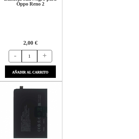
Oppo Reno 2
2,00 €
-
+
AÑADIR AL CARRITO