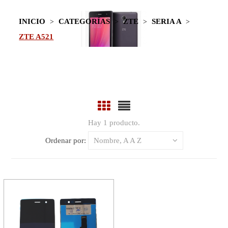
INICIO
CATEGORÍAS
ZTE
SERIA A
ZTE A521
Hay 1 producto.
Ordenar por:
Nombre, A A Z