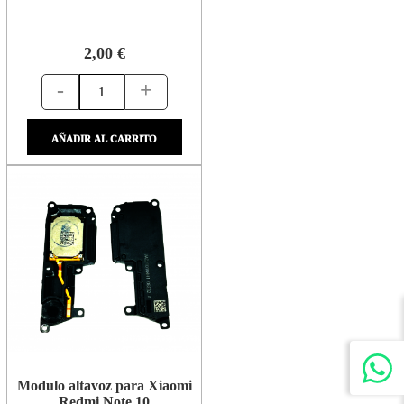
2,00 €
-
+
AÑADIR AL CARRITO
Modulo altavoz para Xiaomi
Redmi Note 10