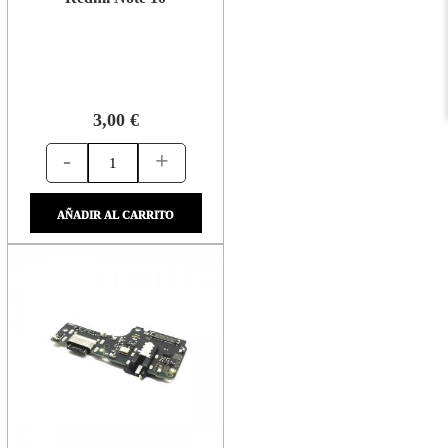
3,00 €
-
+
AÑADIR AL CARRITO