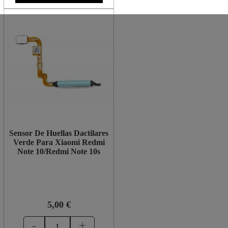
Sensor De Huellas Dactilares
Verde Para Xiaomi Redmi
Note 10/Redmi Note 10s
5,00 €
-
+