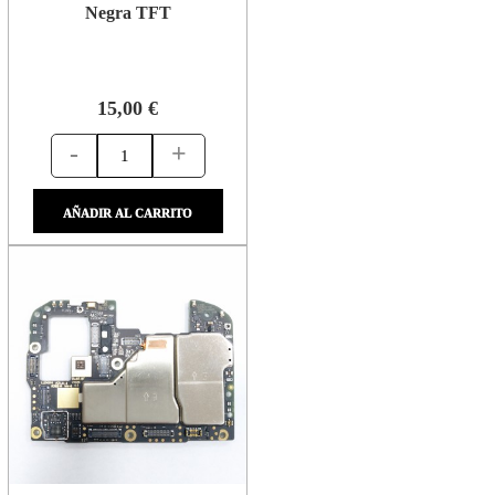
Negra TFT
15,00 €
-
+
AÑADIR AL CARRITO