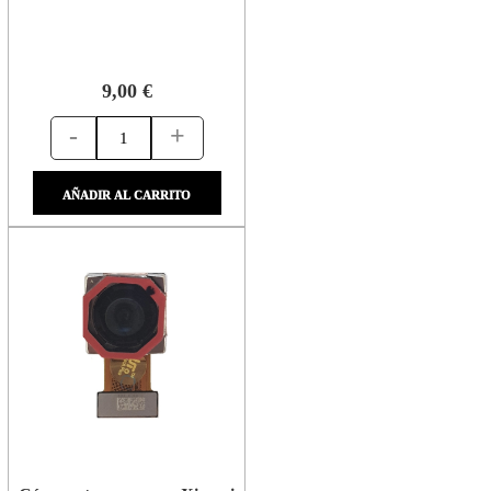
9,00 €
-
+
AÑADIR AL CARRITO