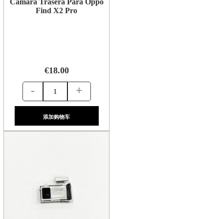
Camara Trasera Para Oppo
Find X2 Pro
€18.00
-
+
添加购物车