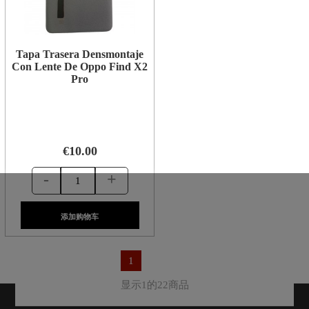
Tapa Trasera Densmontaje
Con Lente De Oppo Find X2
Pro
€10.00
-
+
添加购物车
1
显示1的22商品