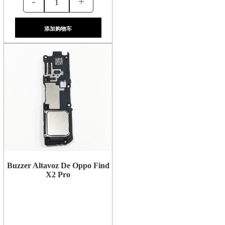
-
+
添加购物车
Buzzer Altavoz De Oppo Find
X2 Pro