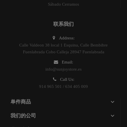
Sábado Cerramos
联系我们
Address:
Calle Valdeon 38 local 1 Esquina, Calle Bembibre
Fuenlabrada Cobo Calleja 28947 Fuenlabrada
Email:
info@sunjoystore.es
Call Us:
914 965 501 / 634 405 009

单件商品

我们的公司