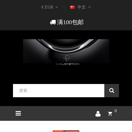
€ EUR
中文
满100包邮
0