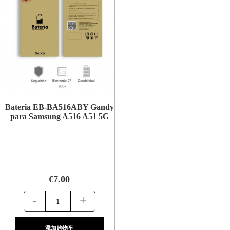
Bateria EB-BA516ABY Gandy
para Samsung A516 A51 5G
€7.00
-
+
添加购物车