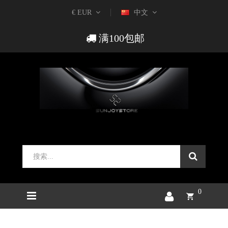
€ EUR
中文
满100包邮
0