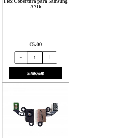
Flex Cobertura para Samsung
A716
€5.00
-
+
添加购物车