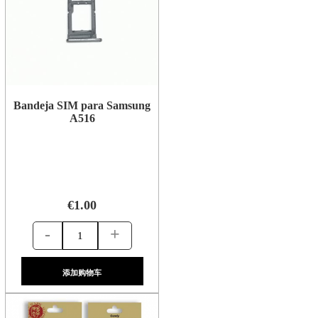
Bandeja SIM para Samsung
A516
€1.00
-
+
添加购物车