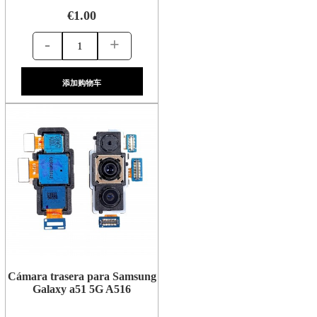
€1.00
-
+
添加购物车
Cámara trasera para Samsung
Galaxy a51 5G A516