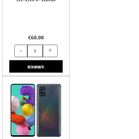
€60.00
-
+
添加购物车