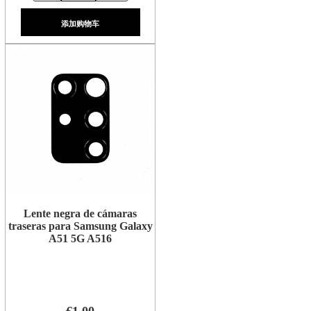
添加购物车
Lente negra de cámaras
traseras para Samsung Galaxy
A51 5G A516
€1.00