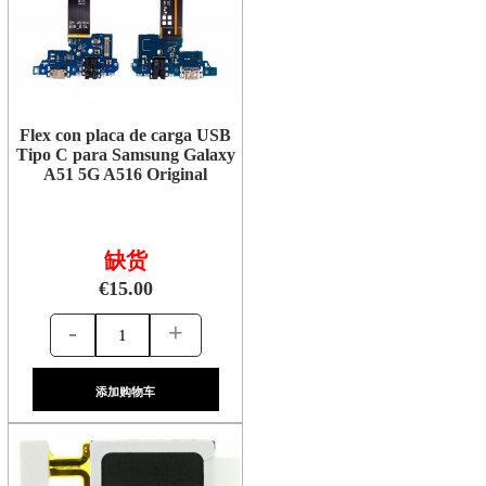
Flex con placa de carga USB
Tipo C para Samsung Galaxy
A51 5G A516 Original
缺货
€15.00
-
+
添加购物车