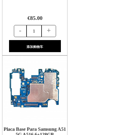
€85.00
-
+
添加购物车
Placa Base Para Samsung A51
5G A516 6+128GB