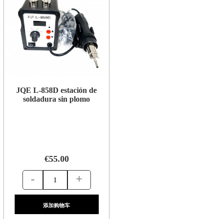
JQE L-858D estación de
soldadura sin plomo
€55.00
-
+
添加购物车