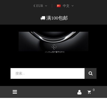
€ EUR
中文
满100包邮
0