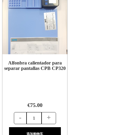
Alfonbra calientador para
separar pantallas CPB CP320
€75.00
-
+
添加购物车