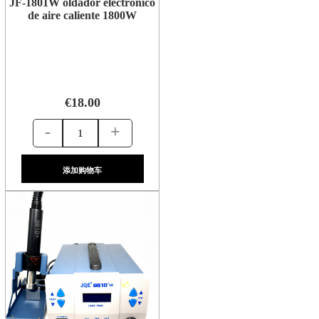
JF-1801W oldador electrónico
de aire caliente 1800W
€18.00
-
+
添加购物车