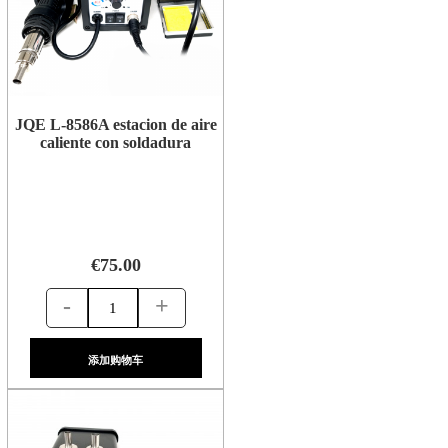
JQE L-8586A estacion de aire
caliente con soldadura
€75.00
-
+
添加购物车