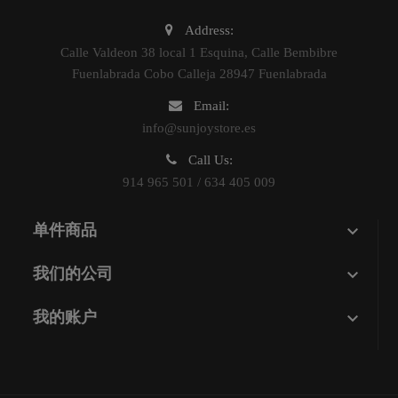
Address:
Calle Valdeon 38 local 1 Esquina, Calle Bembibre
Fuenlabrada Cobo Calleja 28947 Fuenlabrada
Email:
info@sunjoystore.es
Call Us:
914 965 501 / 634 405 009

单件商品

我们的公司

我的账户