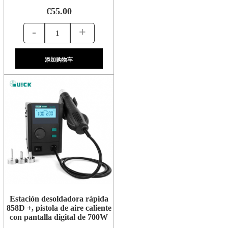
€55.00
-
+
添加购物车
Estación desoldadora rápida
858D +, pistola de aire caliente
con pantalla digital de 700W