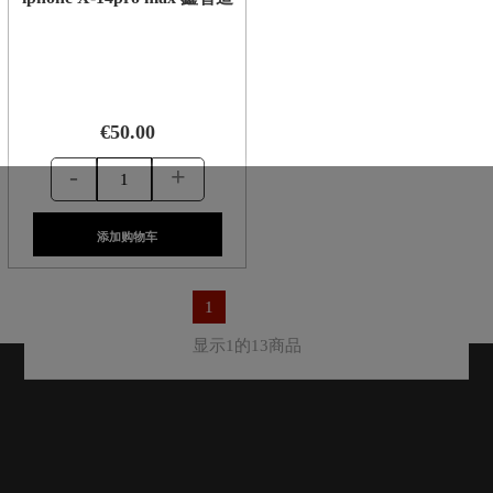
€50.00
-
+
添加购物车
1
显示1的13商品