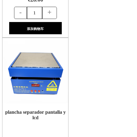
-
+
添加购物车
plancha separador pantalla y
lcd