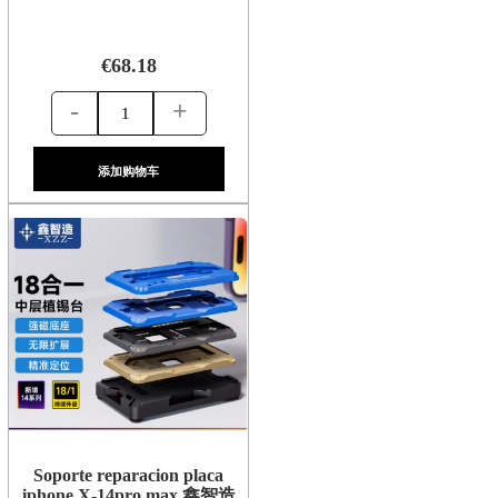
€68.18
-
+
添加购物车
Soporte reparacion placa
iphone X-14pro max 鑫智造