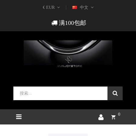
€ EUR
中文
满100包邮
0