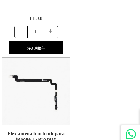
€1.30
-
+
添加购物车
Flex antena bluetooth para
iPhone 15 Pro max