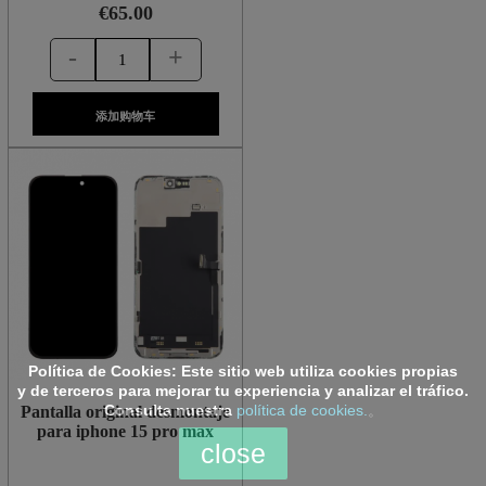
€65.00
-
+
添加购物车
Política de Cookies:
Este sitio web utiliza cookies propias
y de terceros para mejorar tu experiencia y analizar el tráfico.
Consulta nuestra
política de cookies.
。
Pantalla original desmontaje
para iphone 15 pro max
close