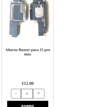
Altavoz Buzzer para 15 pro
max
€12.00
-
+
添加购物车