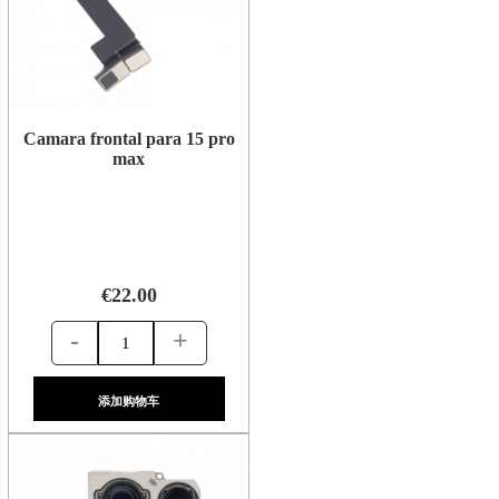
Camara frontal para 15 pro
max
€22.00
-
+
添加购物车