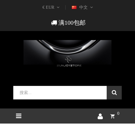
€ EUR
中文
满100包邮
0