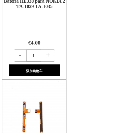
Bateria HE338 para NOKIA 2
TA-1029 TA-1035
€4.00
-
+
添加购物车