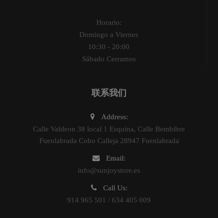
Horario:
Domingo a Viernes
10:30 - 20:00
Sábado Cerramos
联系我们
Address:
Calle Valdeon 38 local 1 Esquina, Calle Bembibre
Fuenlabrada Cobo Calleja 28947 Fuenlabrada
Email:
info@sunjoystore.es
Call Us:
914 965 501 / 634 405 009