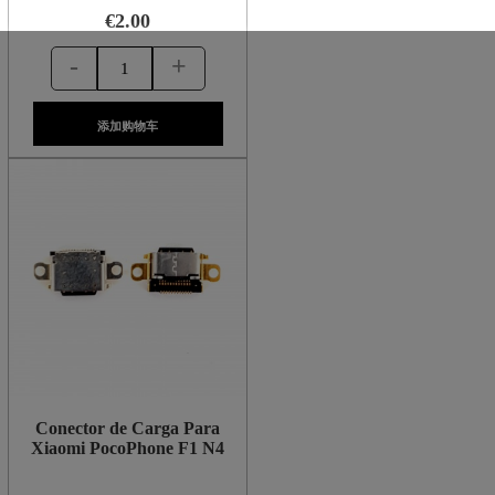
€2.00
-
+
添加购物车
Conector de Carga Para
Xiaomi PocoPhone F1 N4