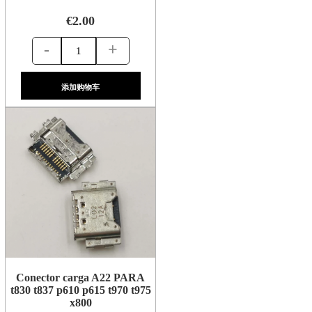
€2.00
-
+
添加购物车
Conector carga A22 PARA
t830 t837 p610 p615 t970 t975
x800