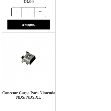
€3.00
-
+
添加购物车
Conector Carga Para Nintendo
NDSi NDSiXL