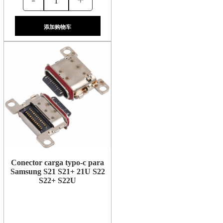
添加购物车
Conector carga typo-c para
Samsung S21 S21+ 21U S22
S22+ S22U