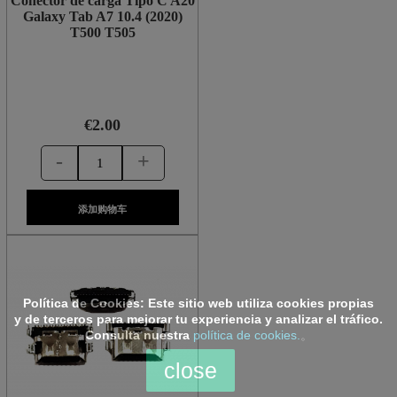
Conector de carga Tipo C A20
Galaxy Tab A7 10.4 (2020)
T500 T505
€2.00
-
+
添加购物车
Política de Cookies:
Este sitio web utiliza cookies propias
y de terceros para mejorar tu experiencia y analizar el tráfico.
Consulta nuestra
política de cookies.
。
close