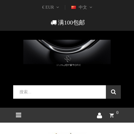
€ EUR
中文
满100包邮
0