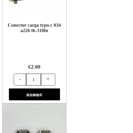
Conector carga typo-c 034
a226 tb-310fu
€2.00
-
+
添加购物车