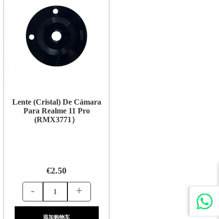
Lente (Cristal) De Cámara
Para Realme 11 Pro
(RMX3771）
€2.50
-
+
添加购物车