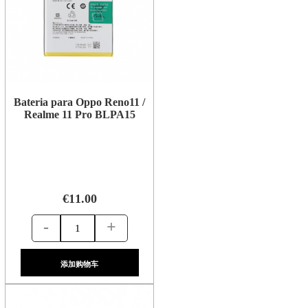
Bateria para Oppo Reno11 /
Realme 11 Pro BLPA15
€11.00
-
+
添加购物车