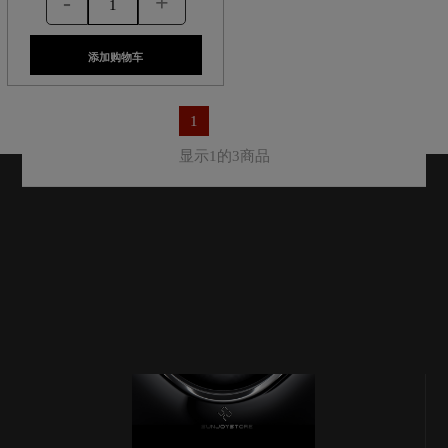
-
+
添加购物车
1
显示1的3商品