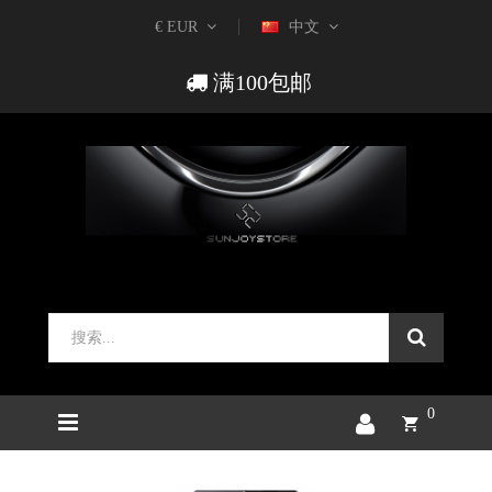
€ EUR
中文
满100包邮
0