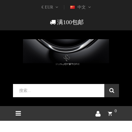
€ EUR
中文
满100包邮
0