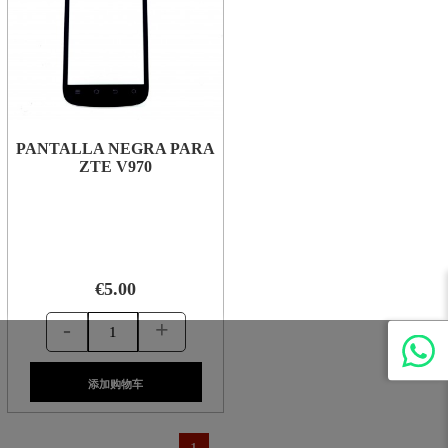
PANTALLA NEGRA PARA
ZTE V970
€5.00
-
+
添加购物车
1