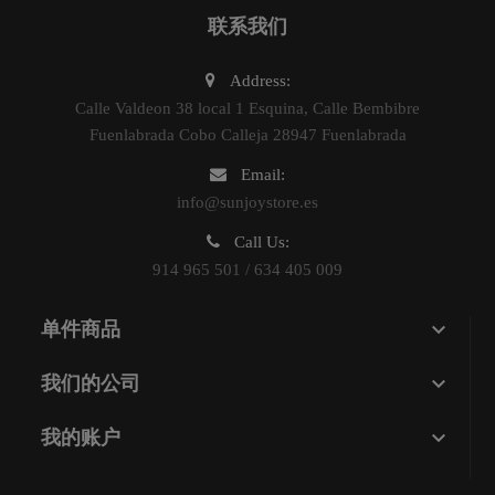
联系我们
Address:
Calle Valdeon 38 local 1 Esquina, Calle Bembibre
Fuenlabrada Cobo Calleja 28947 Fuenlabrada
Email:
info@sunjoystore.es
Call Us:
914 965 501 / 634 405 009

单件商品

我们的公司

我的账户