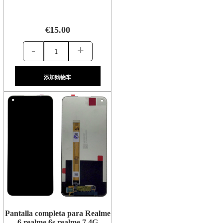
€15.00
-
+
添加购物车
Pantalla completa para Realme
6 realme 6s realme 7 4G