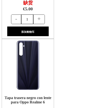
缺货
€5.00
-
+
添加购物车
Tapa trasera negro con lente
para Oppo Realme 6