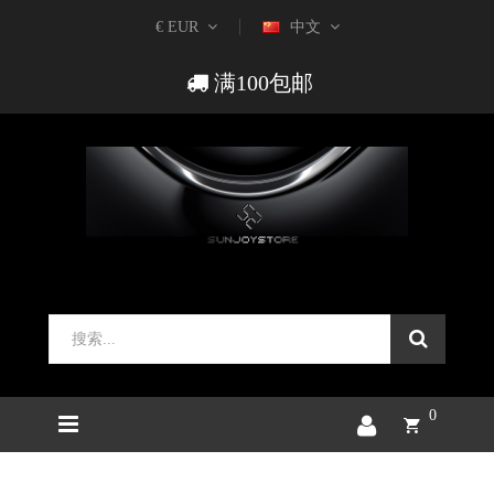
€ EUR
中文
满100包邮
0