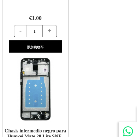
€1.00
-
+
添加购物车
Chasis intermedio negro para
Huawei Mate 20 Lite SNE-