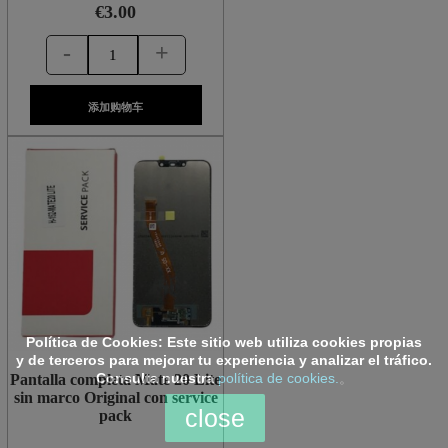
€3.00
-
+
添加购物车
Política de Cookies:
Este sitio web utiliza cookies propias
y de terceros para mejorar tu experiencia y analizar el tráfico.
Consulta nuestra
política de cookies.
。
Pantalla completa Mate 20 Lite
sin marco Original con service
close
pack