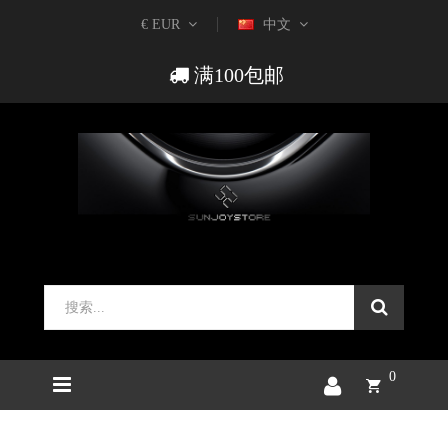
€ EUR
中文
满100包邮
0