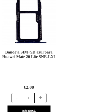
Bandeja SIM+SD azul para
Huawei Mate 20 Lite SNE-LX1
€2.00
-
+
添加购物车