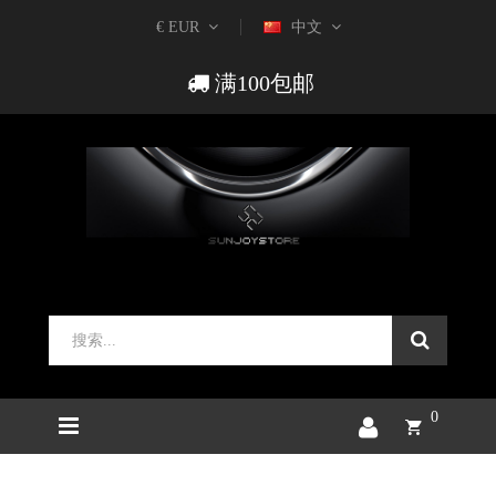
€ EUR
中文
满100包邮
0