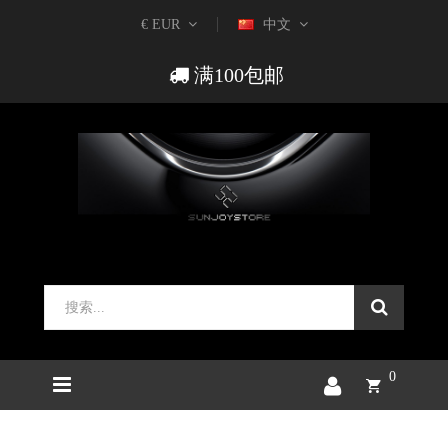
€ EUR
中文
满100包邮
0