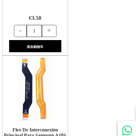
€3.50
-
+
添加购物车
Flex De Interconexión
Principal Para Samsung A10S