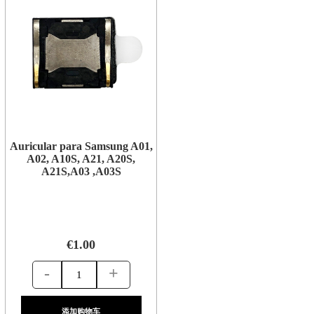
Auricular para Samsung A01,
A02, A10S, A21, A20S,
A21S,A03 ,A03S
€1.00
-
+
添加购物车