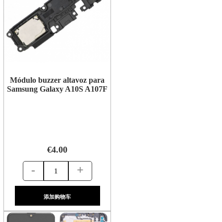
Módulo buzzer altavoz para
Samsung Galaxy A10S A107F
€4.00
-
+
添加购物车