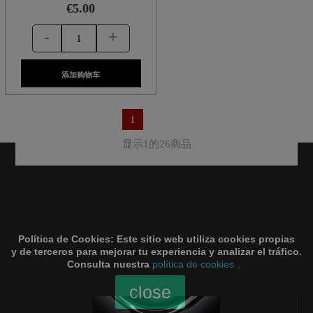
€5.00
-
+
添加购物车
1
显示1的26商品
Política de Cookies:
Este sitio web utiliza cookies propias
y de terceros para mejorar tu experiencia y analizar el tráfico.
Consulta nuestra
política de cookies.
。
close