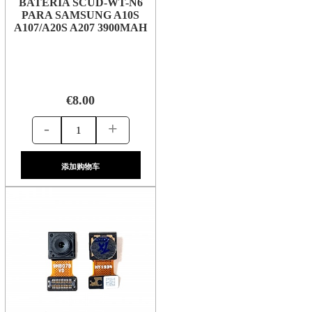
BATERIA SCUD-WT-N6
PARA SAMSUNG A10S
A107/A20S A207 3900MAH
€8.00
-
+
添加购物车