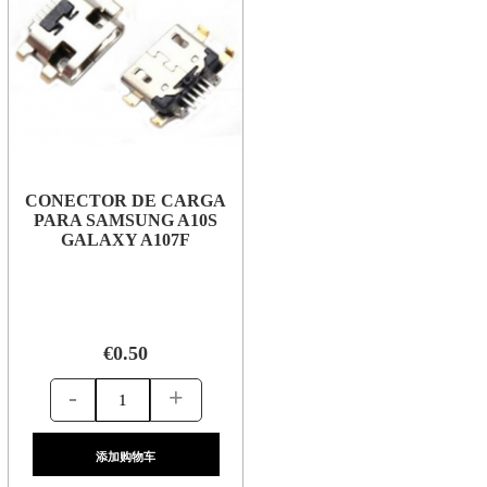
CONECTOR DE CARGA
PARA SAMSUNG A10S
GALAXY A107F
€0.50
-
+
添加购物车