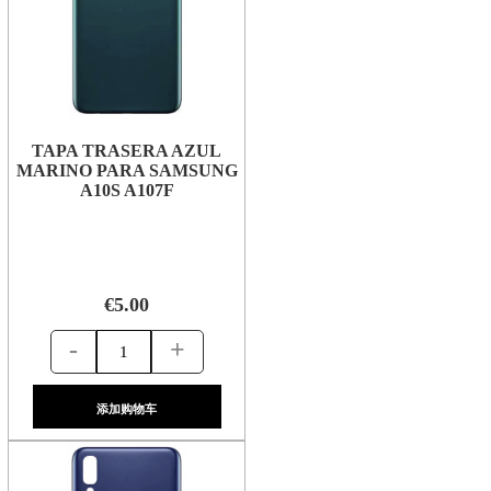
TAPA TRASERA AZUL
MARINO PARA SAMSUNG
A10S A107F
€5.00
-
+
添加购物车