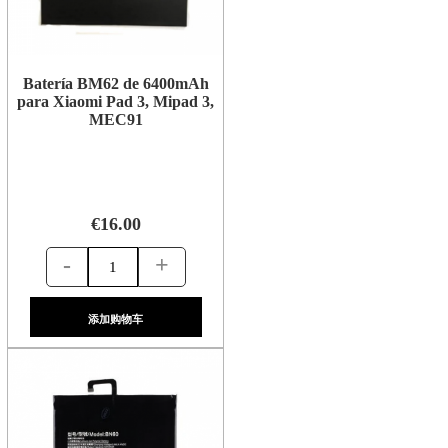
Batería BM62 de 6400mAh
para Xiaomi Pad 3, Mipad 3,
MEC91
€16.00
-
+
添加购物车