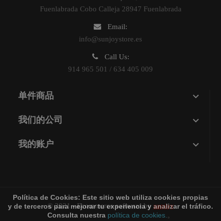
Fuenlabrada Cobo Calleja 28947 Fuenlabrada
Email:
info@sunjoystore.es
Call Us:
914 965 501 / 634 405 009

单件商品

我们的公司

我的账户
Política de Cookies:
Este sitio web utiliza cookies propias
© 2021 - Ecommerce software by
sunjoy
y de terceros para mejorar tu experiencia y analizar el tráfico.
Consulta nuestra
política de cookies.
。