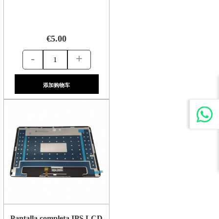
€5.00
-
+
添加购物车
Pantalla completa IPS LCD