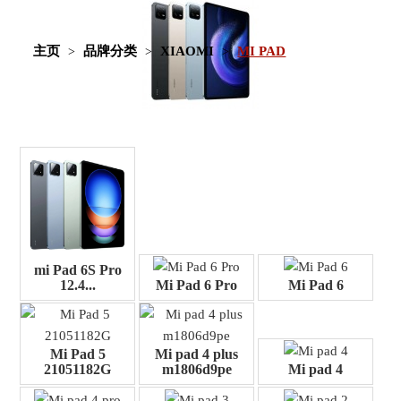
主页
品牌分类
XIAOMI
MI PAD
mi Pad 6S Pro
12.4...
Mi Pad 6 Pro
Mi Pad 6
Mi Pad 5
Mi pad 4 plus
21051182G
m1806d9pe
Mi pad 4