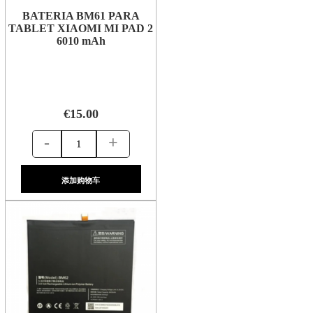
BATERIA BM61 PARA
TABLET XIAOMI MI PAD 2
6010 mAh
€15.00
-
+
添加购物车