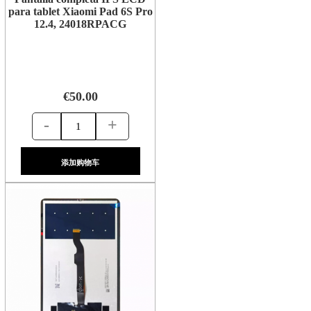
para tablet Xiaomi Pad 6S Pro
12.4, 24018RPACG
€50.00
-
+
添加购物车