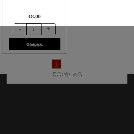
€8.00
-
+
添加购物车
1
显示1的14商品