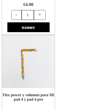
€4.00
-
+
添加购物车
Flex power y volumen para Mi
pad 4 y pad 4 pro