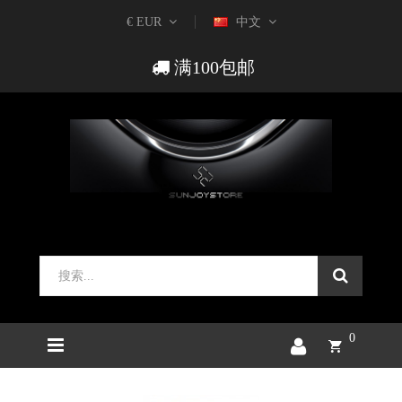
€ EUR
中文
满100包邮
0