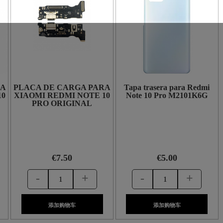
RA
PLACA DE CARGA PARA
Tapa trasera para Redmi
10
XIAOMI REDMI NOTE 10
Note 10 Pro M2101K6G
PRO ORIGINAL
€7.50
€5.00
-
+
-
+
添加购物车
添加购物车