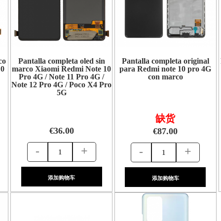
co
Pantalla completa oled sin
Pantalla completa original
10
marco Xiaomi Redmi Note 10
para Redmi note 10 pro 4G
Pro 4G / Note 11 Pro 4G /
con marco
Note 12 Pro 4G / Poco X4 Pro
5G
缺货
€36.00
€87.00
-
+
-
+
添加购物车
添加购物车