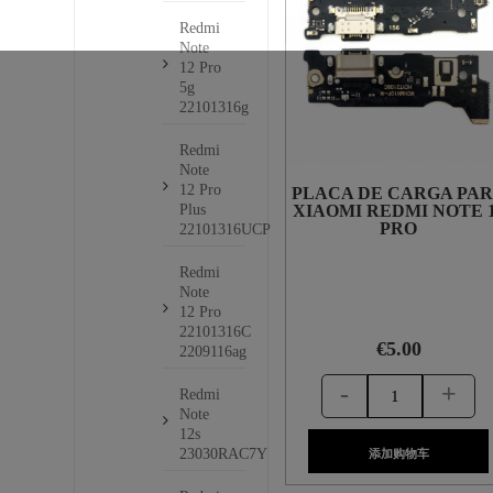
Redmi
Note
12 Pro
5g
22101316g
Redmi
Note
12 Pro
PLACA DE CARGA PA
XIAOMI REDMI NOTE 
Plus
PRO
22101316UCP
Redmi
Note
12 Pro
22101316C
€5.00
2209116ag
-
+
Redmi
Note
12s
23030RAC7Y
添加购物车