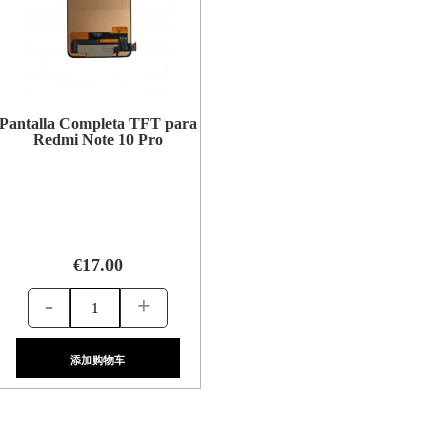
Pantalla Completa TFT para
Redmi Note 10 Pro
€17.00
-
+
添加购物车