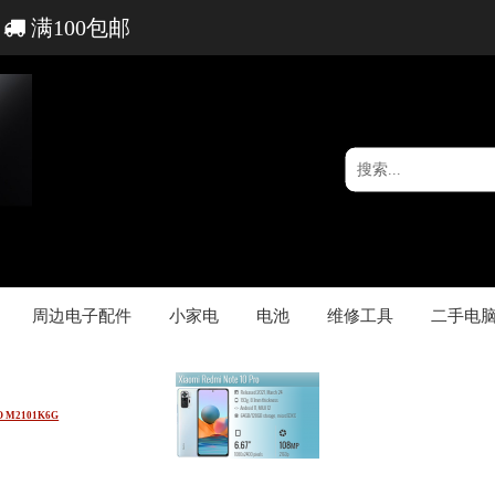
满100包邮
周边电子配件
小家电
电池
维修工具
二手电
O M2101K6G