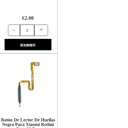
€2.00
-
+
添加购物车
Botón De Lector De Huellas
Negra Para Xiaomi Redmi