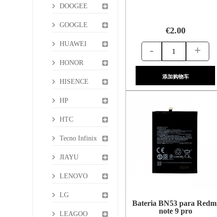
DOOGEE
GOOGLE
€2.00
HUAWEI
-
+
HONOR
添加购物车
HISENCE
HP
HTC
Tecno Infinix
JIAYU
LENOVO
LG
Bateria BN53 para Redm
note 9 pro
LEAGOO