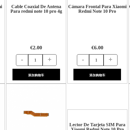
i
Cable Coaxial De Antena
Cámara Frontal Para Xiaomi
Para redmi note 10 pro 4g
Redmi Note 10 Pro
€2.00
€6.00
-
+
-
+
添加购物车
添加购物车
Lector De Tarjeta SIM Para
Xiaomi Redmi Note 10 Pro