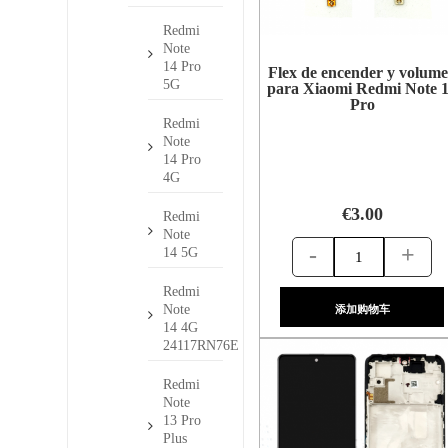
Redmi
Note
14 Pro
Flex de encender y volum
5G
para Xiaomi Redmi Note 
Pro
Redmi
Note
14 Pro
4G
€3.00
Redmi
Note
-
+
14 5G
Redmi
Note
添加购物车
14 4G
24117RN76E
Redmi
Note
13 Pro
Plus