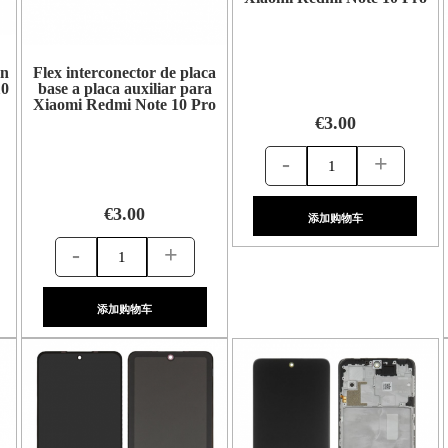
en
Flex interconector de placa
10
base a placa auxiliar para
Xiaomi Redmi Note 10 Pro
€3.00
-
+
€3.00
添加购物车
-
+
添加购物车