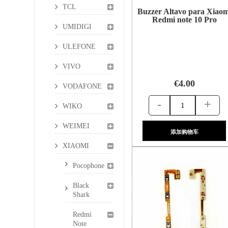
TCL
Buzzer Altavo para Xiaom
Redmi note 10 Pro
UMIDIGI
ULEFONE
VIVO
€4.00
VODAFONE
-
+
WIKO
WEIMEI
添加购物车
XIAOMI
Pocophone
Black
Shark
Redmi
Note