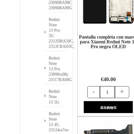
23090RA98C
23090RA98G
Redmi
Note
13 Pro
5G
Pantalla completa con mar
2312DRA50C,
para Xiaomi Redmi Note 
Pro negra OLED
2312CRAD3C,
Redmi
Note
13 Pro
23090ra98c
€40.00
23117RA68G
-
+
Redmi
Note
13 5G
添加购物车
Redmi
Note
13 4G
23124ra7eo