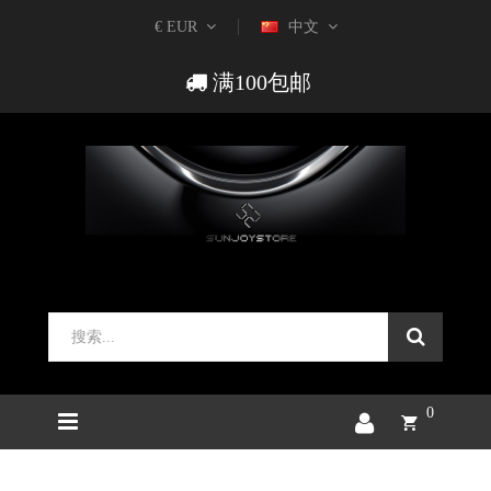
€ EUR
中文
满100包邮
0