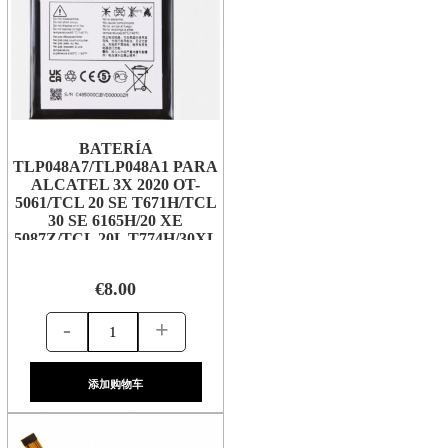
BATERÍA
TLP048A7/TLP048A1 PARA
ALCATEL 3X 2020 OT-
5061/TCL 20 SE T671H/TCL
30 SE 6165H/20 XE
5087Z/TCL 20L T774H/30XL
T701DL
€8.00
-
+
添加购物车