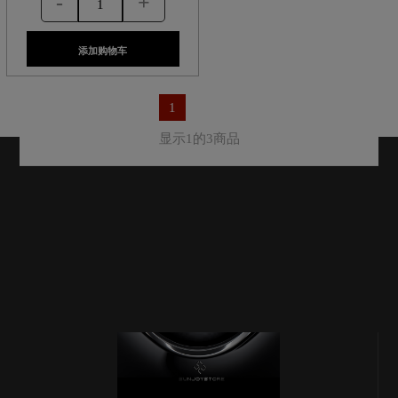
-
+
添加购物车
1
显示1的3商品