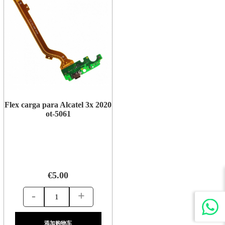
Flex carga para Alcatel 3x 2020
ot-5061
€5.00
-
+
添加购物车