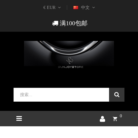
€ EUR
中文
满100包邮
0