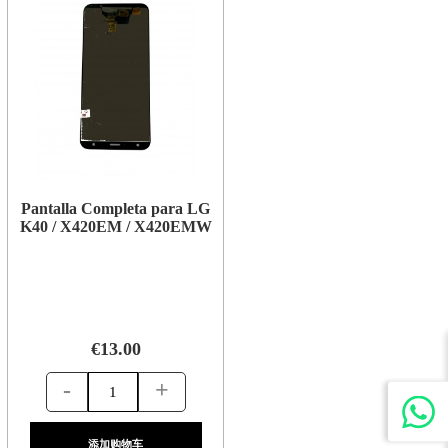
Pantalla Completa para LG
K40 / X420EM / X420EMW
€13.00
-
+
添加购物车