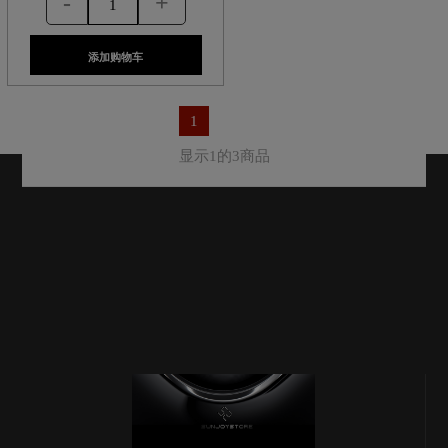
-
+
添加购物车
1
显示1的3商品