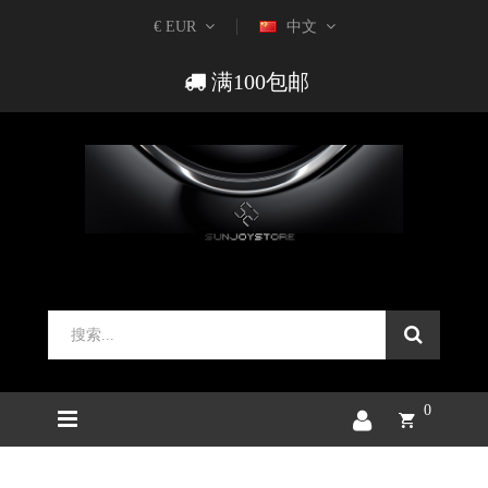
€ EUR
中文
满100包邮
0