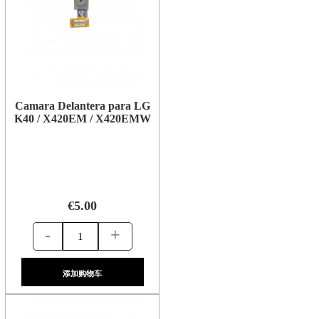
Camara Delantera para LG
K40 / X420EM / X420EMW
€5.00
-
+
添加购物车