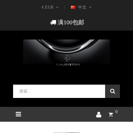
€ EUR
中文
满100包邮
0