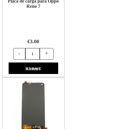
Placa de carga para Oppo
Reno 7
€3.00
-
+
添加购物车