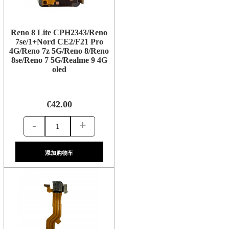
Reno 8 Lite CPH2343/Reno
7se/1+Nord CE2/F21 Pro
4G/Reno 7z 5G/Reno 8/Reno
8se/Reno 7 5G/Realme 9 4G
oled
€42.00
-
+
添加购物车