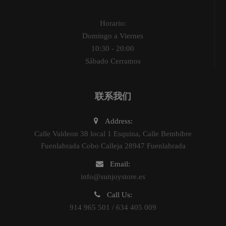
Horario:
Domingo a Viernes
10:30 - 20:00
Sábado Cerramos
联系我们
Address:
Calle Valdeon 38 local 1 Esquina, Calle Bembibre
Fuenlabrada Cobo Calleja 28947 Fuenlabrada
Email:
info@sunjoystore.es
Call Us:
914 965 501 / 634 405 009