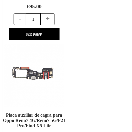
€95.00
-
+
添加购物车
Placa auxiliar de cagra para
Oppo Reno7 4G/Reno7 5G/F21
Pro/Find X5 Lite