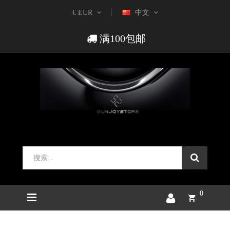
€ EUR
中文
满100包邮
0