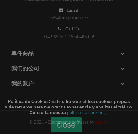
Email:
info@sunjoystore.es
Call Us:
914 965 501 / 634 405 009

单件商品

我们的公司

我的账户
Política de Cookies:
Este sitio web utiliza cookies propias
y de terceros para mejorar tu experiencia y analizar el tráfico.
Consulta nuestra
política de cookies.
。
© 2021 - Ecommerce software by
sunjoy
close