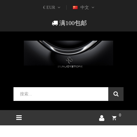
€ EUR
中文
满100包邮
0