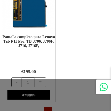
Pantalla completo para Lenovo
Tab P11 Pro, TB-J706, J706F,
J716, J716F,
€195.00
-
+
添加购物车
1