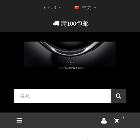
€ EUR
中文
满100包邮
0