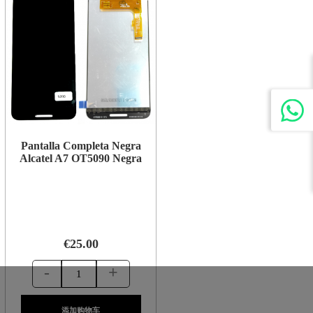
Pantalla Completa Negra
Alcatel A7 OT5090 Negra
€25.00
-
+
添加购物车