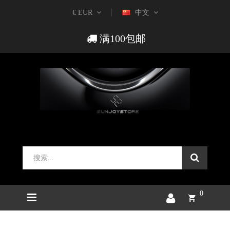
€ EUR
中文
满100包邮
0