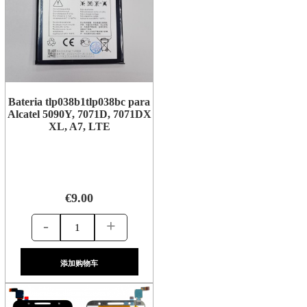
Bateria tlp038b1tlp038bc para
Alcatel 5090Y, 7071D, 7071DX
XL, A7, LTE
€9.00
-
+
添加购物车