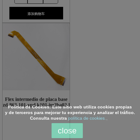
添加购物车
Flex intermedio de placa base
zd-863-101-ypd k101-im2ba02-l
Política de Cookies:
Este sitio web utiliza cookies propias
y de terceros para mejorar tu experiencia y analizar el tráfico.
Consulta nuestra
política de cookies.
。
close