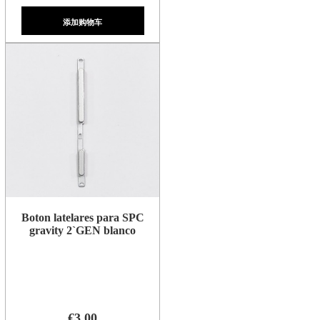
添加购物车
Boton latelares para SPC
gravity 2`GEN blanco
€3.00