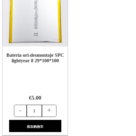
Bateria ori-desmontaje SPC
lightyear 8 29*100*100
€5.00
-
+
添加购物车