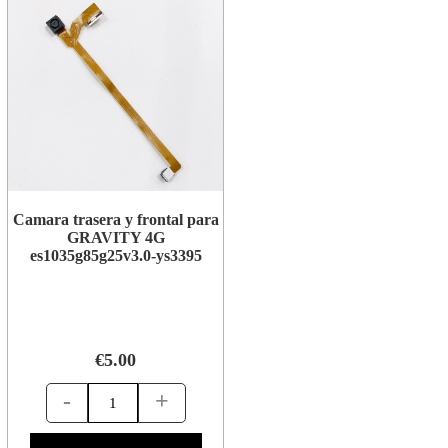
Camara trasera y frontal para
GRAVITY 4G
es1035g85g25v3.0-ys3395
€5.00
-
+