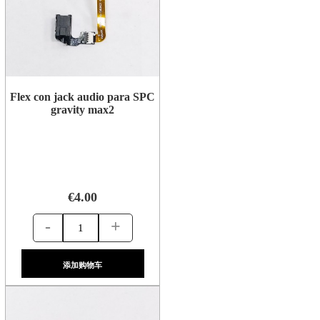
Flex con jack audio para SPC
gravity max2
€4.00
-
+
添加购物车