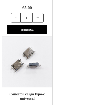
€5.00
-
+
添加购物车
Conector carga typo-c
universal