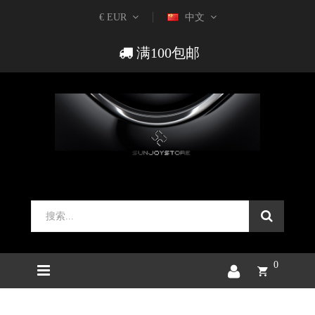
€ EUR
中文
满100包邮
0