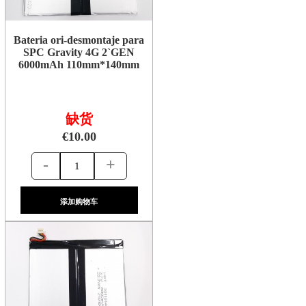
Bateria ori-desmontaje para
SPC Gravity 4G 2`GEN
6000mAh 110mm*140mm
缺货
€10.00
-
+
添加购物车