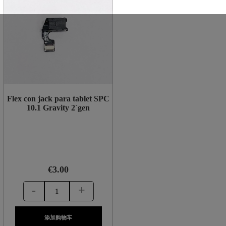
Flex con jack para tablet SPC
10.1 Gravity 2`gen
€3.00
-
+
添加购物车