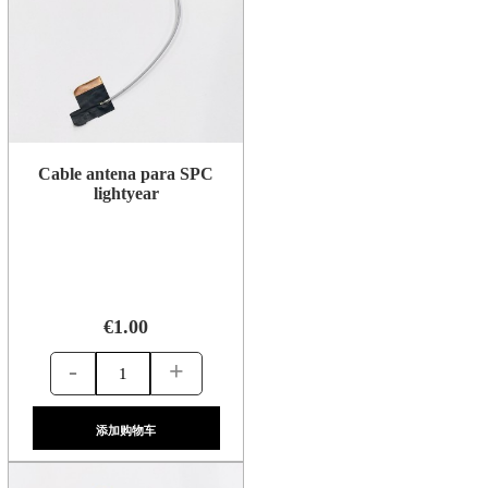
Cable antena para SPC
lightyear
€1.00
-
+
添加购物车