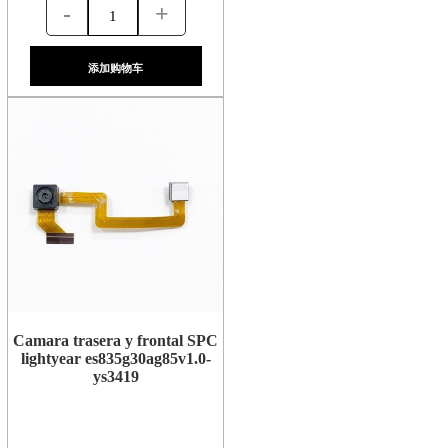
-
+
添加购物车
Camara trasera y frontal SPC
lightyear es835g30ag85v1.0-
ys3419