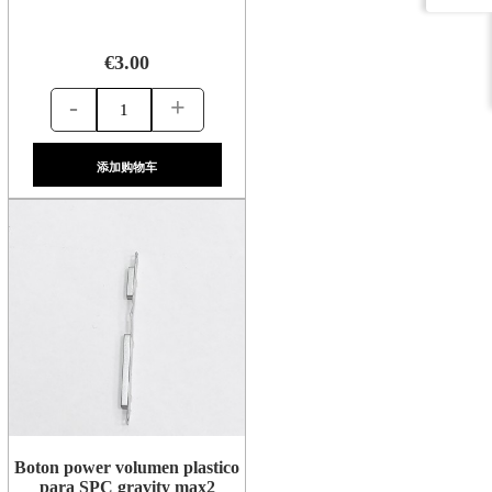
€3.00
-
+
添加购物车
Boton power volumen plastico
para SPC gravity max2