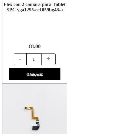
Flex con 2 camara para Tablet
SPC yga1295-ec1059bg48-a
€8.00
-
+
添加购物车