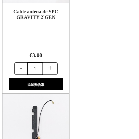
Cable antena de SPC
GRAVITY 2`GEN
€3.00
-
+
添加购物车