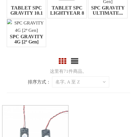
TABLET SPC
TABLET SPC
SPC GRAVITY
GRAVITY 10.1
LIGHTYEAR 8
ULTIMATE...
SPC GRAVITY
4G [2ª Gen]
这里有71件商品。
排序方式：
名字, A 至 Z