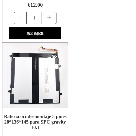
€12.00
-
+
添加购物车
Bateria ori-desmontaje 5 pines
28*136*145 para SPC gravity
10.1