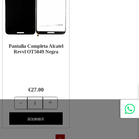
Pantalla Completa Alcatel
Revvl OT5049 Negra
€27.00
-
+
添加购物车
1