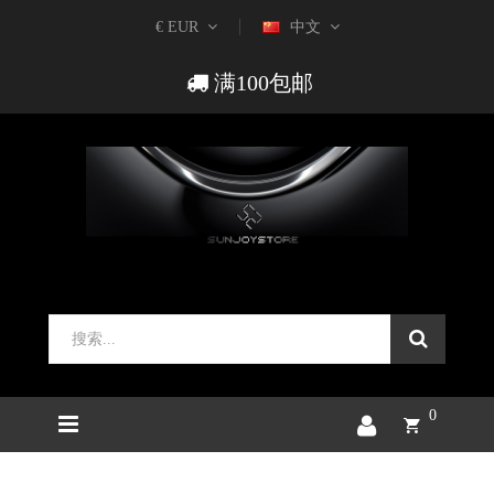
€ EUR
中文
满100包邮
0