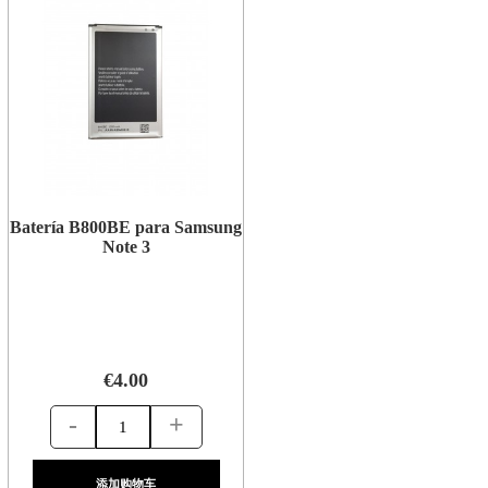
Batería B800BE para Samsung
Note 3
€4.00
-
+
添加购物车