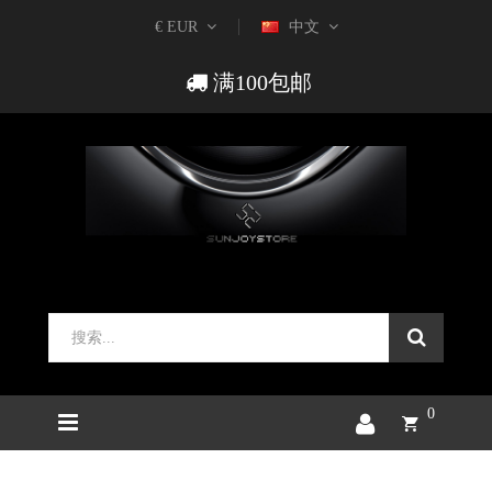
€ EUR
中文
满100包邮
0