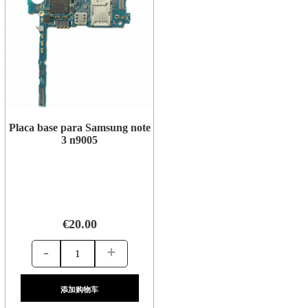
Placa base para Samsung note
3 n9005
€20.00
-
+
添加购物车