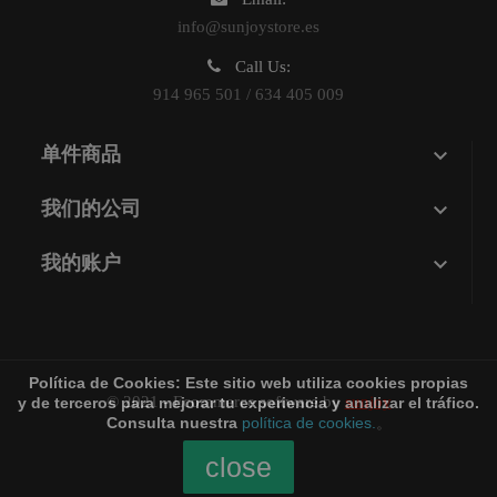
info@sunjoystore.es
Call Us:
914 965 501 / 634 405 009

单件商品

我们的公司

我的账户
Política de Cookies:
Este sitio web utiliza cookies propias
© 2021 - Ecommerce software by
sunjoy
y de terceros para mejorar tu experiencia y analizar el tráfico.
Consulta nuestra
política de cookies.
。
close