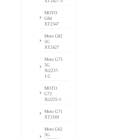
XT2427-3
MOTO
G84
XT2347
Moto G82
5G
XT2427
Moto G73
5G
Xt2237-
1/2
MOTO
G72
Xt2255-1
Moto G71
XT2169
Moto G62
5G