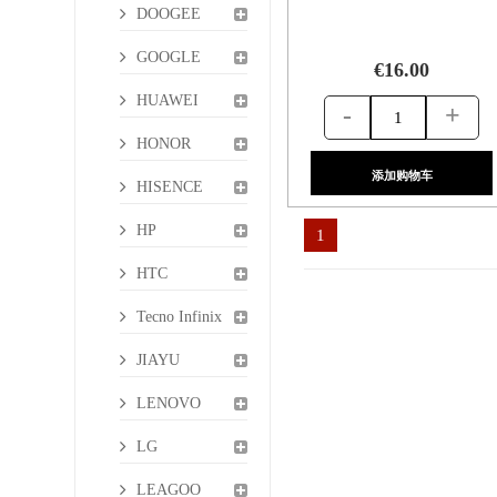
DOOGEE
GOOGLE
€16.00
HUAWEI
-
+
HONOR
添加购物车
HISENCE
HP
1
HTC
Tecno Infinix
JIAYU
LENOVO
LG
LEAGOO