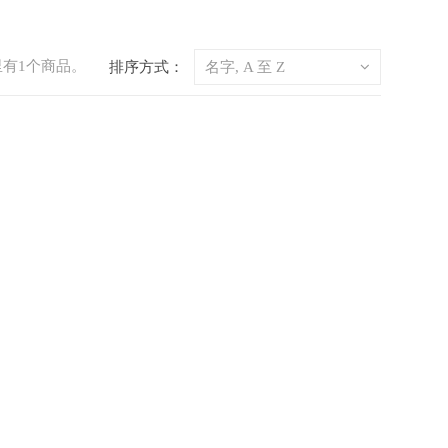
里有1个商品。
排序方式：
名字, A 至 Z