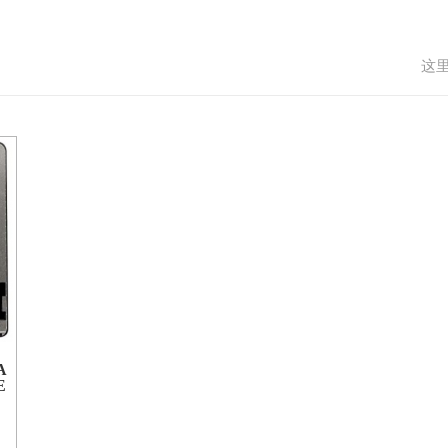
这
A
E