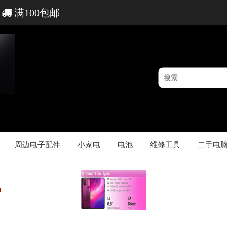
满100包邮
周边电子配件
小家电
电池
维修工具
二手电
1