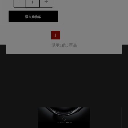
-
+
添加购物车
1
显示1的3商品