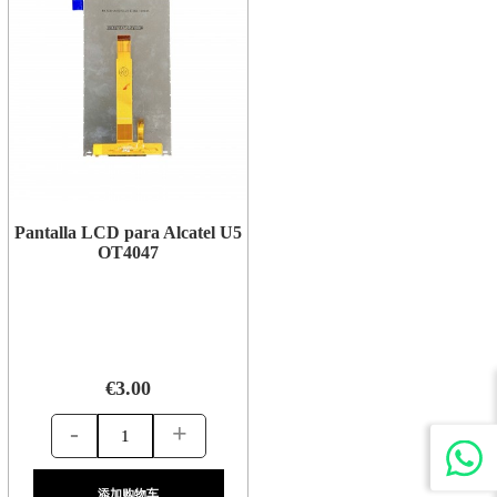
Pantalla LCD para Alcatel U5
OT4047
€3.00
-
+
添加购物车