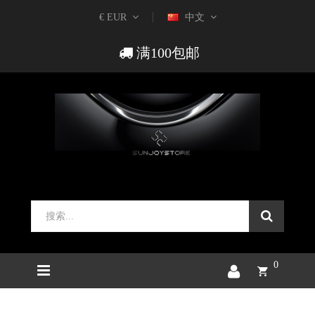
€ EUR
中文
满100包邮
0