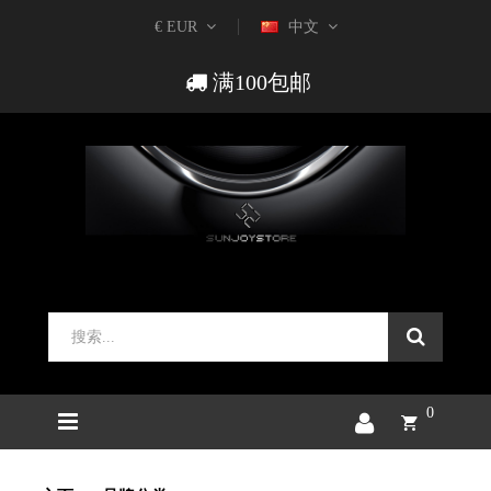
€ EUR
中文
满100包邮
0