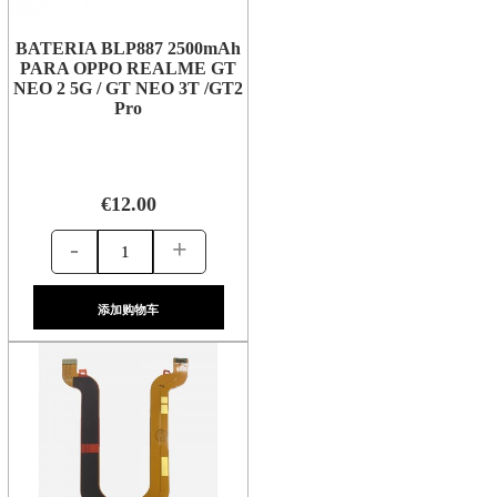
BATERIA BLP887 2500mAh
PARA OPPO REALME GT
NEO 2 5G / GT NEO 3T /GT2
Pro
€12.00
-
+
添加购物车