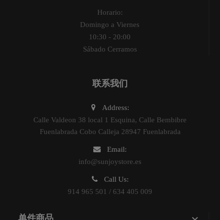
Horario:
Domingo a Viernes
10:30 - 20:00
Sábado Cerramos
联系我们
Address:
Calle Valdeon 38 local 1 Esquina, Calle Bembibre
Fuenlabrada Cobo Calleja 28947 Fuenlabrada
Email:
info@sunjoystore.es
Call Us:
914 965 501 / 634 405 009

单件商品