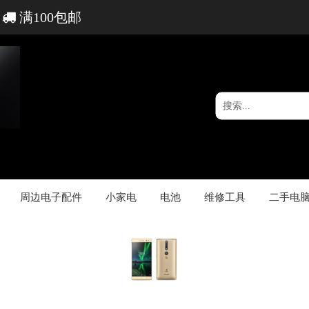
满100包邮
周边电子配件
小家电
电池
维修工具
二手电