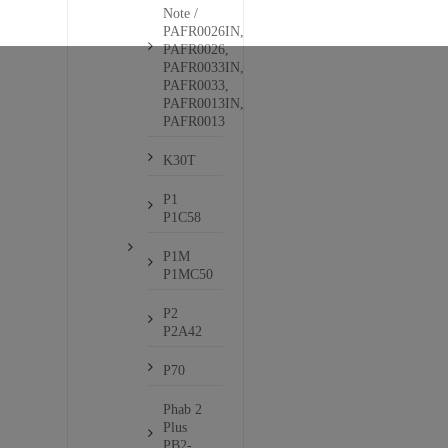
Note /
PAFR0026IN,
PAFR0026,
PAFR0033IN,
PAFR0033,
PAFR0013IN,
PAFR0013
K30T
P1
P1C58
P1M
P1MC50
P2
P2A42
P70
Phab 2
Plus
PB2-