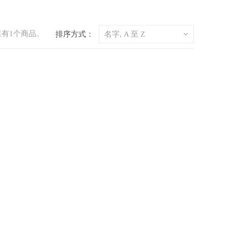
里有1个商品。
排序方式：
名字, A 至 Z