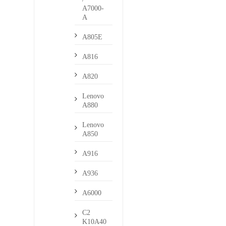
A7000-
A
A805E
A816
A820
Lenovo
A880
Lenovo
A850
A916
A936
A6000
C2
K10A40