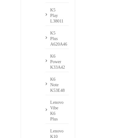
K5
Play
L38011
K5
Plus
A620A46
K6
Power
K33A42
K6
Note
K53E48
Lenovo
Vibe
K6
Plus
Lenovo
K10