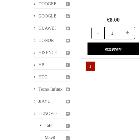
DOOGEE
GOOGLE
€8.00
HUAWEI
-
+
HONOR
添加购物车
HISENCE
HP
1
HTC
Tecno Infinix
JIAYU
LENOVO
Tablet
Movil