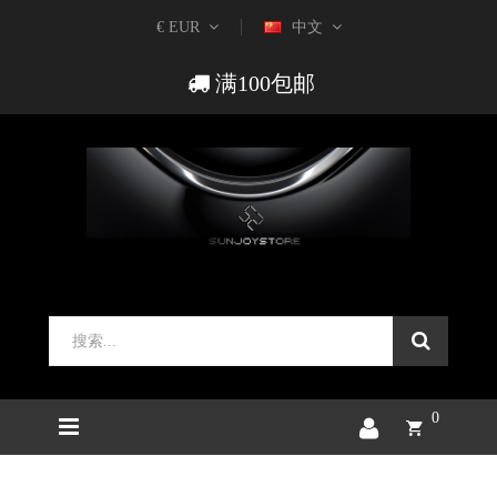
€ EUR
中文
满100包邮
0