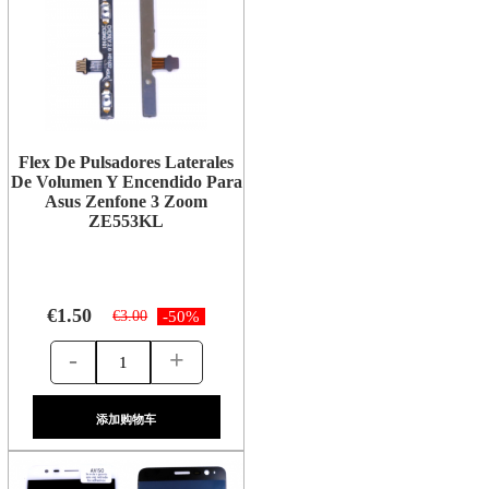
Flex De Pulsadores Laterales
De Volumen Y Encendido Para
Asus Zenfone 3 Zoom
ZE553KL
€1.50
€3.00
-50%
-
+
添加购物车