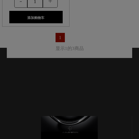
-
+
添加购物车
1
显示1的3商品