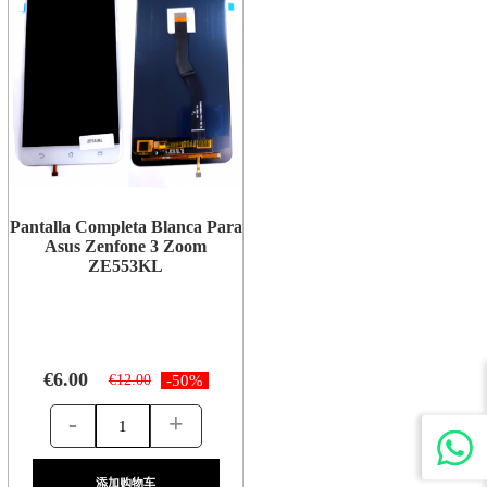
Pantalla Completa Blanca Para
Asus Zenfone 3 Zoom
ZE553KL
€6.00
€12.00
-50%
-
+
添加购物车