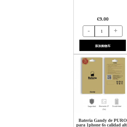
€9.00
-
+
添加购物车
Bateria Gandy de PURO
para 1phone 6s calidad al