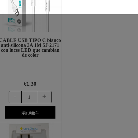
CABLE USB TIPO C blanco
anti-silicona 3A 1M SJ-2171
con luces LED que cambian
de color
€1.30
-
+
添加购物车