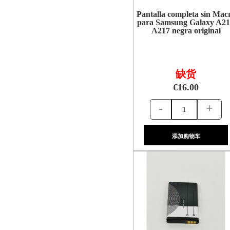
Pantalla completa sin Mac
para Samsung Galaxy A2
A217 negra original
缺货
€16.00
-
+
添加购物车