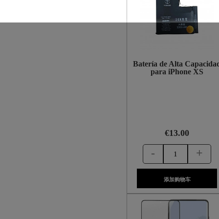
Batería de Alta Capacida
para iPhone XS
€13.00
-
+
添加购物车