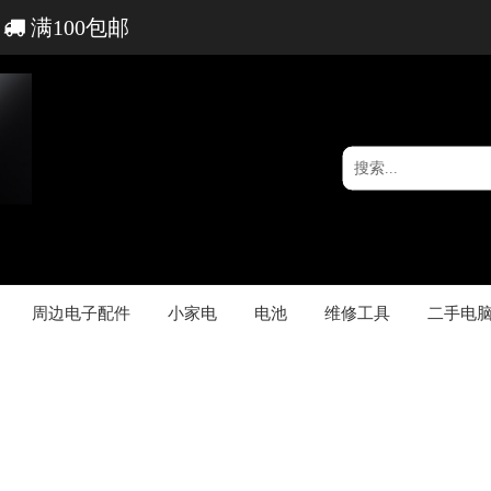
满100包邮
周边电子配件
小家电
电池
维修工具
二手电