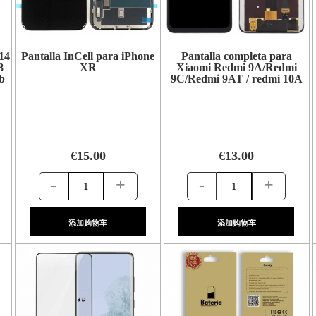
14
Pantalla InCell para iPhone
Pantalla completa para
8
XR
Xiaomi Redmi 9A/Redmi
b
9C/Redmi 9AT / redmi 10A
€15.00
€13.00
-
+
-
+
添加购物车
添加购物车