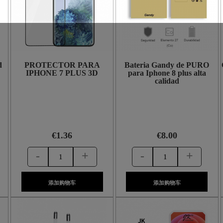
d
PROTECTOR PARA
Bateria Gandy de PURO
IPHONE 7 PLUS 3D
para Iphone 8 plus alta
calidad
€1.36
€8.00
-
+
-
+
添加购物车
添加购物车