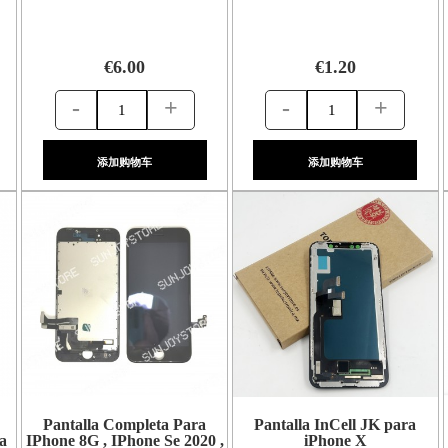
€6.00
€1.20
-
+
-
+
添加购物车
添加购物车
Pantalla Completa Para
Pantalla InCell JK para
ta
IPhone 8G , IPhone Se 2020 ,
iPhone X