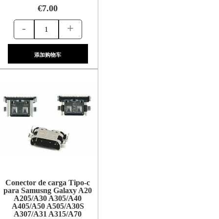
€7.00
-
+
添加购物车
Conector de carga Tipo-c
para Samusng Galaxy A20
A205/A30 A305/A40
A405/A50 A505/A30S
A307/A31 A315/A70