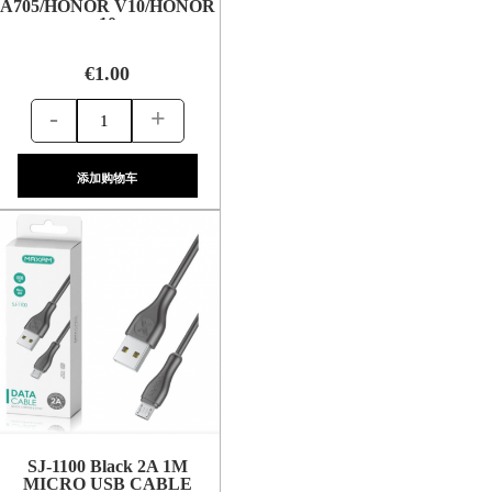
A705/HONOR V10/HONOR
10
€1.00
-
+
添加购物车
SJ-1100 Black 2A 1M
MICRO USB CABLE