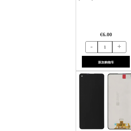
€6.00
-
+
添加购物车