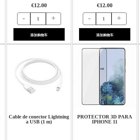
€12.00
€12.00
-
+
-
+
添加购物车
添加购物车
a
Cable de conector Lightning
PROTECTOR 3D PARA
a USB (1 m)
IPHONE 11