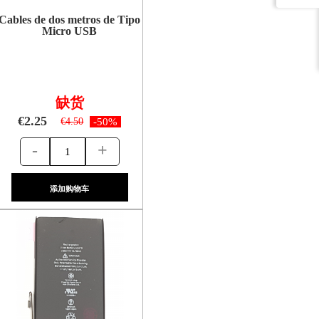
Cables de dos metros de Tipo
Micro USB
缺货
€2.25
€4.50
-50%
-
+
添加购物车