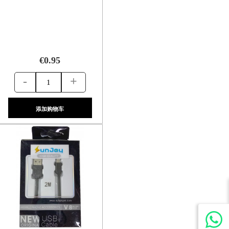
€0.95
-
+
添加购物车