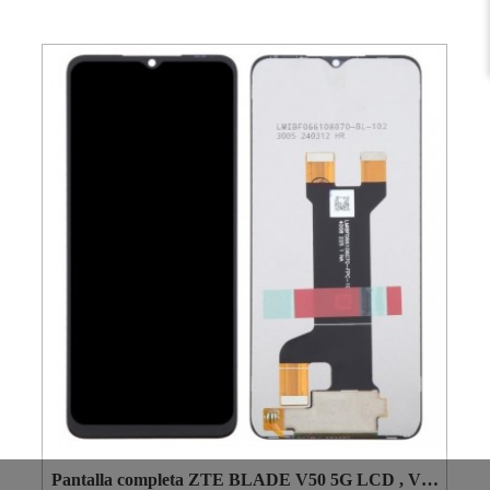
Pantalla completa ZTE BLADE V50 5G LCD , V40