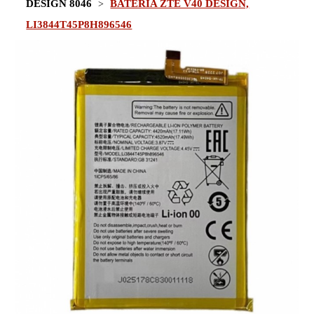
DESIGN 8046
BATERIA ZTE V40 DESIGN,
LI3844T45P8H896546