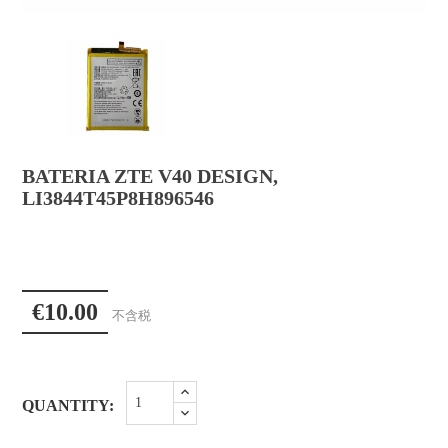
BATERIA ZTE V40 DESIGN,
LI3844T45P8H896546
€10.00
不含税
QUANTITY: