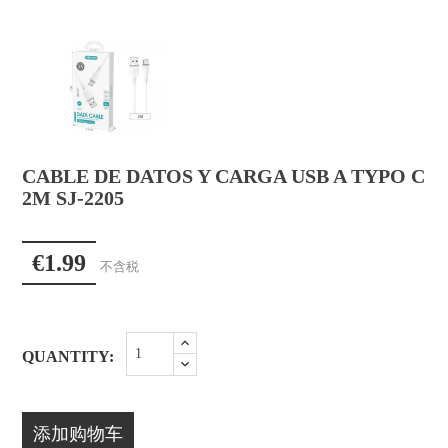
CABLE DE DATOS Y CARGA USB A TYPO C
2M SJ-2205
€1.99
不含税
QUANTITY:
添加购物车