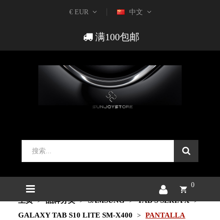
€ EUR
中文
满100包邮
0
主页
品牌分类
SAMSUNG
TAB S SERIA X
GALAXY TAB S10 LITE SM-X400
PANTALLA