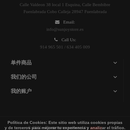
Calle Valdeon 38 local 1 Esquina, Calle Bembibre
Fuenlabrada Cobo Calleja 28947 Fuenlabrada
Email:
info@sunjoystore.es
Call Us:
914 965 501 / 634 405 009

单件商品

我们的公司

我的账户
Política de Cookies:
Este sitio web utiliza cookies propias
© 2021 - Ecommerce software by
sunjoy
y de terceros para mejorar tu experiencia y analizar el tráfico.