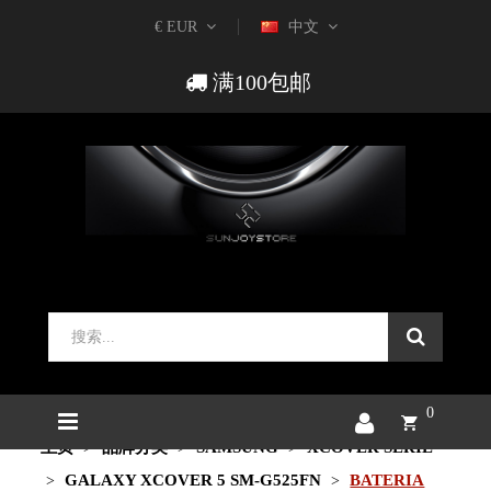
€ EUR
中文
满100包邮
0
主页
品牌分类
SAMSUNG
XCOVER SERIE
GALAXY XCOVER 5 SM-G525FN
BATERIA