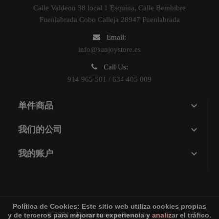
Calle Valdeon 38 local 1 Esquina, Calle Bembibre
Fuenlabrada Cobo Calleja 28947 Fuenlabrada
Email:
info@sunjoystore.es
Call Us:
914 965 501 / 634 405 009

单件商品

我们的公司

我的账户
Política de Cookies:
Este sitio web utiliza cookies propias
© 2021 - Ecommerce software by
sunjoy
y de terceros para mejorar tu experiencia y analizar el tráfico.