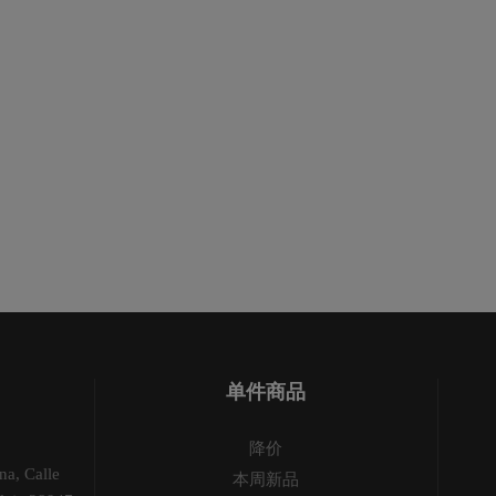
单件商品
降价
na, Calle
本周新品