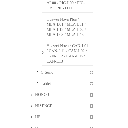
AL00 / PIC-L09 / PIC-
L29 / PIC-TL00
Huawei Nova Plus /
MLA-L01 / MLA-L11 /
MLA-L12 / MLA-L02 /
MLA-L03 / MLA-L13
Huawei Nova / CAN-L01
/ CAN-L11 / CAN-L02 /
CAN-L12 / CAN-L03 /
CAN-L13
G Serie
Tablet
HONOR
HISENCE
HP