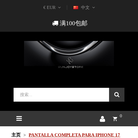
€ EUR
中文
满100包邮
0
主页
PANTALLA COMPLETA PARA IPHONE 17