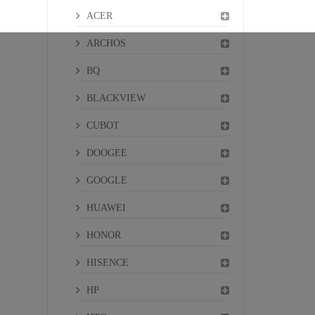
ACER
ARCHOS
BQ
BLACKVIEW
CUBOT
DOOGEE
GOOGLE
HUAWEI
HONOR
HISENCE
HP