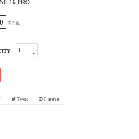
NE 16 PRO
0
不含税
ITY:
享
Tweet
Pinterest