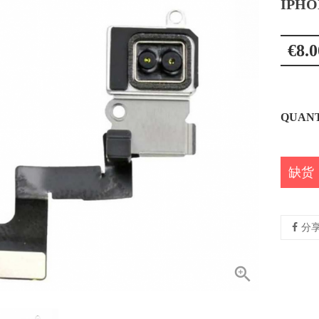
IPHO
€8.0
QUANT
缺货
分
