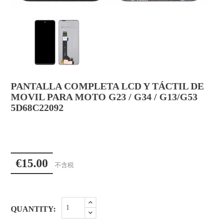
PANTALLA COMPLETA LCD Y TÁCTIL DE
MOVIL PARA MOTO G23 / G34 / G13/G53
5D68C22092
€15.00
不含税
QUANTITY: