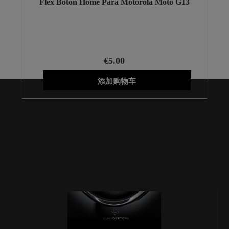
Flex Boton Home Para Motorola Moto G13
€5.00
添加购物车