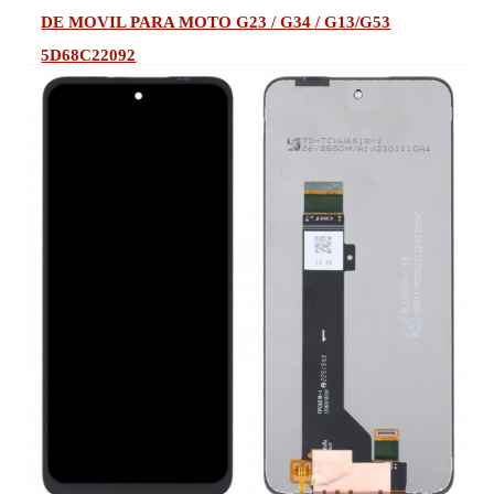
DE MOVIL PARA MOTO G23 / G34 / G13/G53
5D68C22092