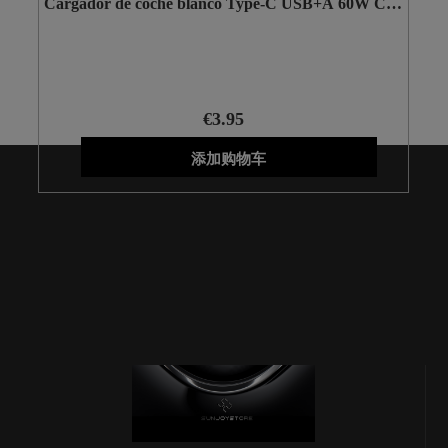
Cargador de coche blanco Type-C USB+A 60W CC-
3201
€3.95
添加购物车