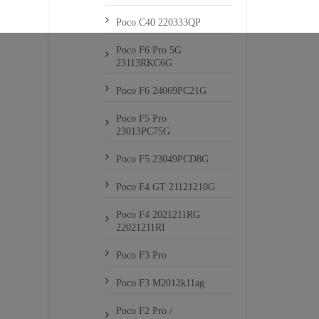
Poco C40 220333QP
Poco F6 Pro 5G
23113RKC6G
Poco F6 24069PC21G
Poco F5 Pro
23013PC75G
Poco F5 23049PCD8G
Poco F4 GT 21121210G
Poco F4 2021211RG
22021211RI
Poco F3 Pro
Poco F3 M2012k11ag
Poco F2 Pro /