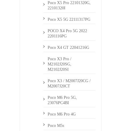
Poco X5 Pro 22101320G,
22101320I
Poco X5 5G 22111317PG
POCO X4 Pro 5G 2022
2201116PG
Poco X4 GT 22041216G
Poco X3 Pro /
M2102J20SG,
M2102J20SI
Poco X3 / M2007J20CG /
M2007J20CT
Poco M6 Pro 5G,
23076PC4BI
Poco M6 Pro 4G
Poco M5s