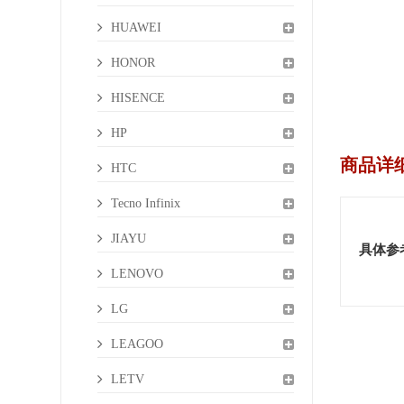
HUAWEI
HONOR
HISENCE
HP
商品详
HTC
Tecno Infinix
JIAYU
具体参
LENOVO
LG
LEAGOO
LETV