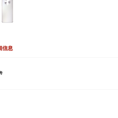
细信息
考