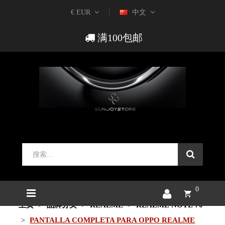
€ EUR
中文
满100包邮
0
主页
品牌分类
REALME
REALME NOTE 70
PANTALLA COMPLETA PARA OPPO REALME