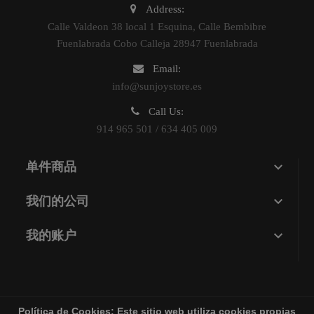
Address:
Calle Valdeon 38 local 1 Esquina, Calle Bembibre
Fuenlabrada Cobo Calleja 28947 Fuenlabrada
Email:
info@sunjoystore.es
Call Us:
914 965 501 / 634 405 009

单件商品

我们的公司

我的账户
Política de Cookies:
Este sitio web utiliza cookies propias