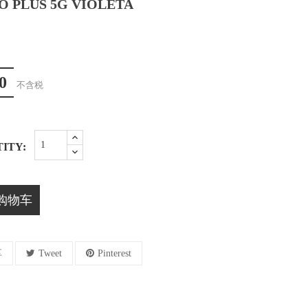
RO PLUS 5G VIOLETA
0
不含税
ITY:
购物车
享
Tweet
Pinterest