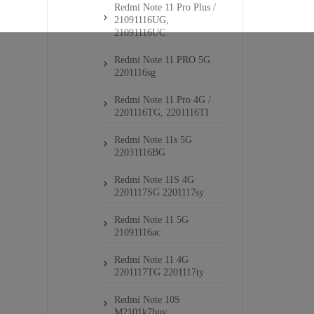
Redmi Note 11 Pro Plus /
21091116UG,
21091116UC
Redmi Note 11 PRO 5G
2201116sg
Redmi Note 11 Pro 4G /
2201116TG, 2201116TI
Redmi Note 11s 5G
22031116BG
Redmi Note 11S 4G
2201117SG 2201117sy
Redmi Note 11 5G
21091116ac
Redmi Note 11 4G
2201117TG 2201117ty
Redmi Note 10S
M2101k7bny